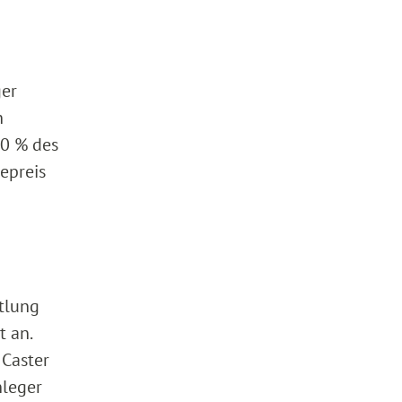
ger
n
70 % des
epreis
n
ttlung
t an.
 Caster
nleger