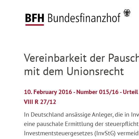
Zum Hauptinhalt springen
Zur Hauptnavigation springen
Zum Footer springen
Federal Fiscal Court
Press
Press releases
D
Zur Hauptnavigation springen
Zum Footer springen
Vereinbarkeit der Paus
mit dem Unionsrecht
10. February 2016 - Number 015/16 - Urtei
VIII R 27/12
In Deutschland ansässige Anleger, die in In
eine pauschale Ermittlung der steuerpflich
Investmentsteuergesetzes (InvStG) vermeide