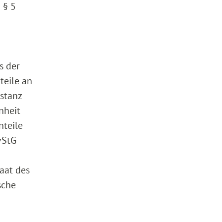
 § 5
s der
teile an
nstanz
nheit
nteile
vStG
aat des
sche