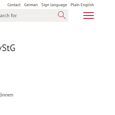
Contact
German
Sign language
Plain English
h for
Show main m
Search now
vStG
 können