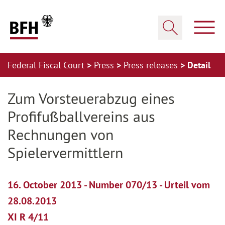
Zum Hauptinhalt springen
Zur Hauptnavigation springen
Zum Footer springen
Show
Show search
Federal Fiscal Court
Press
Press releases
Detail
Zur Hauptnavigation springen
Zum Footer springen
Zum Vorsteuerabzug eines
Profifußballvereins aus
Rechnungen von
Spielervermittlern
16. October 2013 - Number 070/13 - Urteil vom
28.08.2013
XI R 4/11