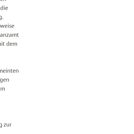
 die
g.
lweise
inanzamt
mit dem
 meinten
ngen
em
g zur