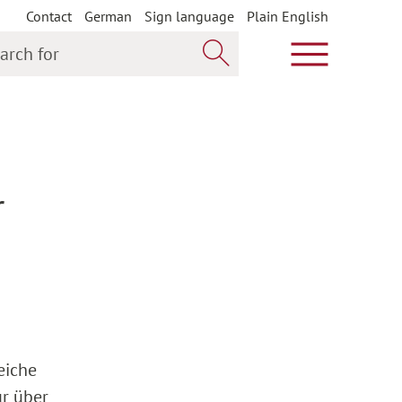
Contact
German
Sign language
Plain English
h for
Show main m
Search now
r
eiche
ur über