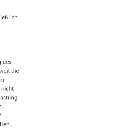
ießlich
g des
weil die
em
 nicht
lastung
s
f
len,