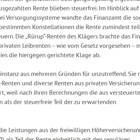
sgezahlten Rente blieben steuerfrei. Im Hinblick auf
wei Versorgungssysteme wandte das Finanzamt die so
n bestimmten Konstellationen die Rente zumindest tei
euern. Die „Rürup“-Renten des Klägers brachte das F
 privaten Leibrenten – wie vom Gesetz vorgesehen – 
wies die hiergegen gerichtete Klage ab.
rinstanz aus mehreren Gründen für unzutreffend. Sie
p“-Renten und diverse Renten aus privaten Versicheru
t, weil nach ihren Berechnungen die aus versteuert
als der steuerfreie Teil der zu erwartenden
 die Leistungen aus der freiwilligen Höherversicherun
I) als Teil der Rente einheitlich mit den regulären