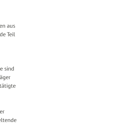
en aus
de Teil
e sind
läger
tätigte
er
eltende