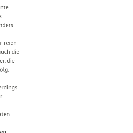
ente
s
anders
rfreien
auch die
r, die
olg.
erdings
r
aten
den