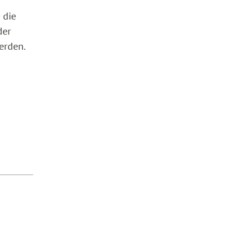
 die
der
erden.