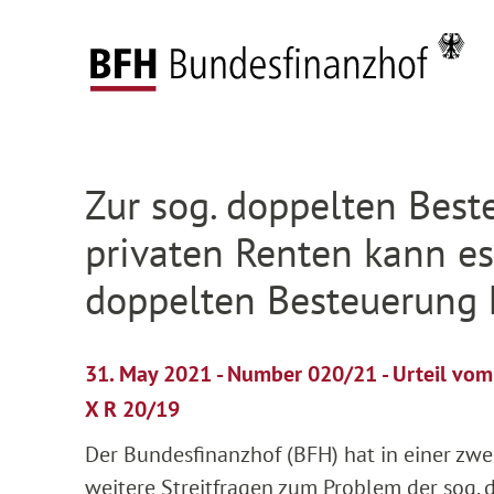
Zum Hauptinhalt springen
Zur Hauptnavigation springen
Zum Footer springen
Federal Fiscal Court
Press
Press releases
D
Zur Hauptnavigation springen
Zum Footer springen
Zur sog. doppelten Best
privaten Renten kann es
doppelten Besteuerun
31. May 2021 - Number 020/21 - Urteil vo
X R 20/19
Der Bundesfinanzhof (BFH) hat in einer zw
weitere Streitfragen zum Problem der sog. 