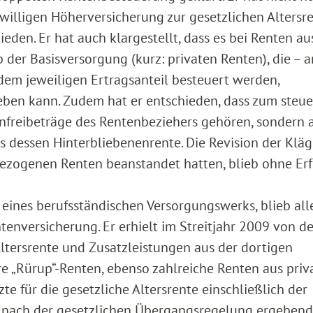
willigen Höherversicherung zur gesetzlichen Altersr
eden. Er hat auch klargestellt, dass es bei Renten au
der Basisversorgung (kurz: privaten Renten), die – 
t dem jeweiligen Ertragsanteil besteuert werden,
en kann. Zudem hat er entschieden, dass zum steue
enfreibeträge des Rentenbeziehers gehören, sondern 
 dessen Hinterbliebenenrente. Die Revision der Kläge
bezogenen Renten beanstandet hatten, blieb ohne Erf
 eines berufsständischen Versorgungswerks, blieb all
ntenversicherung. Er erhielt im Streitjahr 2009 von de
tersrente und Zusatzleistungen aus der dortigen
 „Rürup“-Renten, ebenso zahlreiche Renten aus priv
e für die gesetzliche Altersrente einschließlich der
h nach der gesetzlichen Übergangsregelung ergeben