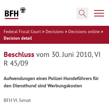
Zum Hauptinhalt springen
Zur Hauptnavigation springen
Zum Footer springen
Show
Show search
Federal Fiscal Court
Decisions
Decisions online
Decision detail
Zur Hauptnavigation springen
Zum Footer springen
Beschluss
vom 30. Juni 2010, VI
R 45/09
Aufwendungen eines Polizei-Hundeführers für
den Diensthund sind Werbungskosten
BFH VI. Senat