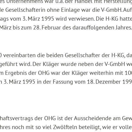
des Unternehmens war u.a. der Handel mit Herstellun
de Gesellschafterin ohne Einlage war die V-GmbH. Au
rags vom 3. März 1995 wird verwiesen. Die H-KG hatte
März bis zum 28. Februar des darauffolgenden Jahres
vereinbarten die beiden Gesellschafter der H-KG, da
tgeführt wird. Der Kläger wurde neben der V-GmbH we
 Am Ergebnis der OHG war der Kläger weiterhin mit 1
om 3. März 1995 in der Fassung vom 18. Dezember 199
schaftsvertrags der OHG ist der Ausscheidende am Ge
res noch mit so viel Zwölfteln beteiligt, wie er volle