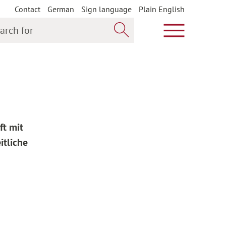
Contact
German
Sign language
Plain English
h for
Show main m
Search now
ft mit
itliche