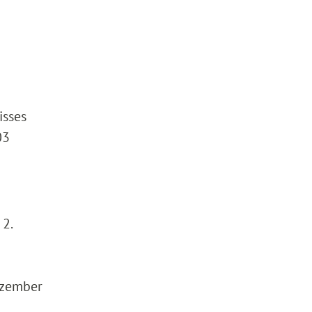
isses
03
 2.
ezember