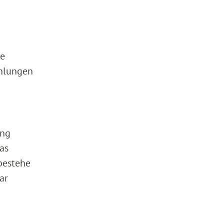
ie
ahlungen
ung
das
bestehe
ar