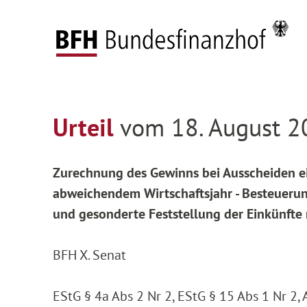
Zum Hauptinhalt springen
Zur Hauptnavigation springen
Zum Footer springen
Federal Fiscal Court
Decisions
Decisions on
Zur Hauptnavigation springen
Zum Footer springen
Urteil
vom 18. August 2
Zurechnung des Gewinns bei Ausscheiden e
abweichendem Wirtschaftsjahr - Besteuerung
und gesonderte Feststellung der Einkünfte 
BFH X. Senat
EStG § 4a Abs 2 Nr 2, EStG § 15 Abs 1 Nr 2,