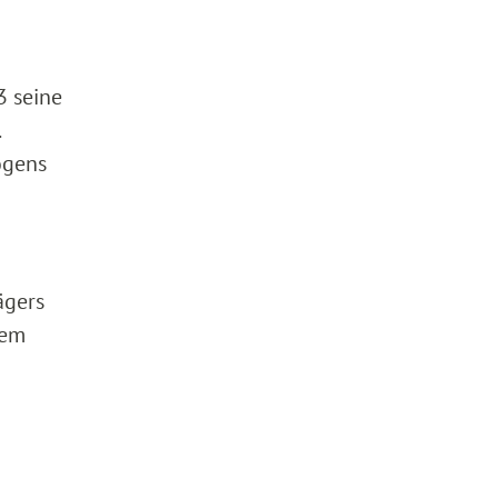
3 seine
ögens
ägers
dem