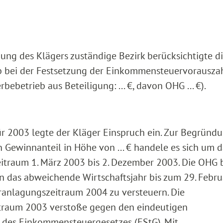
ng des Klägers zuständige Bezirk berücksichtigte d
b bei der Festsetzung der Einkommensteuervorausz
ebetrieb aus Beteiligung: ... €, davon OHG ... €).
r 2003 legte der Kläger Einspruch ein. Zur Begründ
n Gewinnanteil in Höhe von ... € handele es sich um 
Zeitraum 1. März 2003 bis 2. Dezember 2003. Die OHG 
in das abweichende Wirtschaftsjahr bis zum 29. Febru
eranlagungszeitraum 2004 zu versteuern. Die
traum 2003 verstoße gegen den eindeutigen
 2 des Einkommensteuergesetzes (EStG). Mit