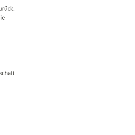
urück.
ie
schaft