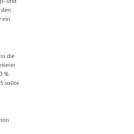
gs- und
f den
 ein
.
ss die
iterer
00 %
5 sollte
winn