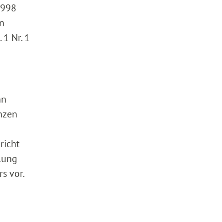
1998
an
 1 Nr. 1
nn
nzen
richt
hlung
s vor.