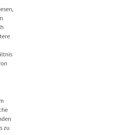
esen,
en
ch
tere
ltnis
von
im
iche
enden
s zu