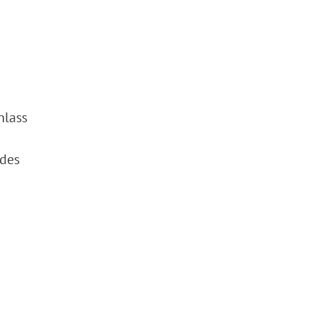
nlass
 des