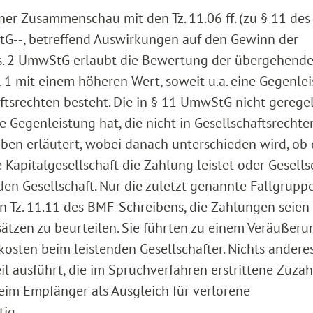
ner Zusammenschau mit den Tz. 11.06 ff. (zu § 11 des
‑‑, betreffend Auswirkungen auf den Gewinn der
bs. 2 UmwStG erlaubt die Bewertung der übergehend
 1 mit einem höheren Wert, soweit u.a. eine Gegenle
ftsrechten besteht. Die in § 11 UmwStG nicht gerege
e Gegenleistung hat, die nicht in Gesellschaftsrechte
iben erläutert, wobei danach unterschieden wird, ob 
apitalgesellschaft die Zahlung leistet oder Gesells
 Gesellschaft. Nur die zuletzt genannte Fallgruppe
s in Tz. 11.11 des BMF-Schreibens, die Zahlungen seien
ätzen zu beurteilen. Sie führten zu einem Veräußeru
sten beim leistenden Gesellschafter. Nichts andere
 ausführt, die im Spruchverfahren erstrittene Zuza
beim Empfänger als Ausgleich für verlorene
ig.