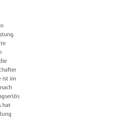
en
istung
lte
n
die
chafter
 ist im
 nach
ngserlös
s hat
hlung