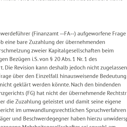
hwerdeführer (Finanzamt ‑‑FA‑‑) aufgeworfene Frage
, ob eine bare Zuzahlung der übernehmenden
rschmelzung zweier Kapitalgesellschaften beim
en Bezügen i.S. von § 20 Abs. 1 Nr. 1 des
. Die Revision kann deshalb jedoch nicht zugelassen
Frage über den Einzelfall hinausweisende Bedeutung
ll nicht geklärt werden könnte. Nach den bindenden
nzgerichts (FG) hat nicht der übernehmende Rechtstr
er die Zuzahlung geleistet und damit seine eigene
gericht im umwandlungsrechtlichen Spruchverfahren
e Kläger und Beschwerdegegner haben hierzu unwider
nbezogene Mehrheitsgesellschafter sei sowohl am