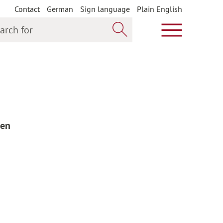
Contact
German
Sign language
Plain English
h for
Show main m
Search now
ren