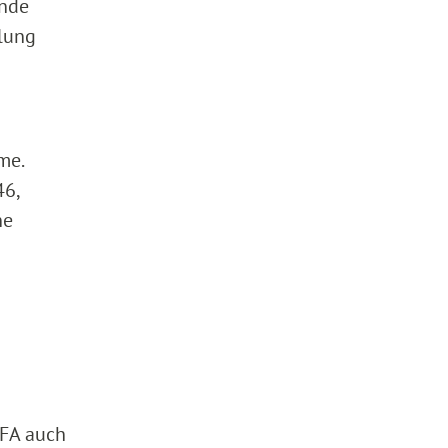
ende
hlung
me.
46,
ne
 FA auch