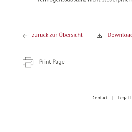
zurück zur Übersicht
Download
Print Page
Zum Hauptinhalt springen
Zur Hauptnavigation springen
Contact
Legal 