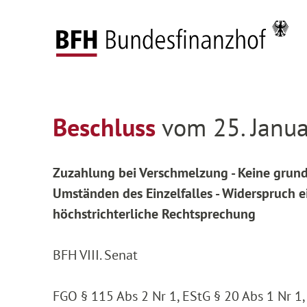
Zum Hauptinhalt springen
Zur Hauptnavigation springen
Zum Footer springen
Federal Fiscal Court
Decisions
Decisions on
Zur Hauptnavigation springen
Zum Footer springen
Beschluss
vom 25. Janua
Zuzahlung bei Verschmelzung - Keine grund
Umständen des Einzelfalles - Widerspruch 
höchstrichterliche Rechtsprechung
BFH VIII. Senat
FGO § 115 Abs 2 Nr 1, EStG § 20 Abs 1 Nr 