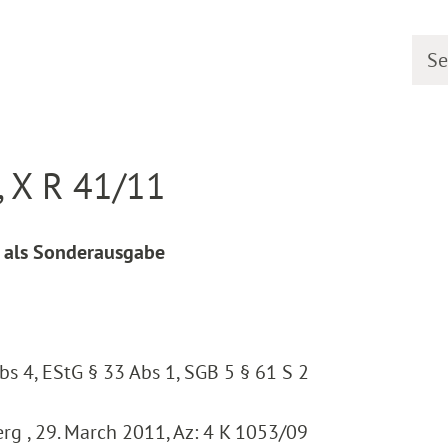
Searc
line
Decision detail
, X R 41/11
" als Sonderausgabe
bs 4, EStG § 33 Abs 1, SGB 5 § 61 S 2
g , 29. March 2011, Az: 4 K 1053/09