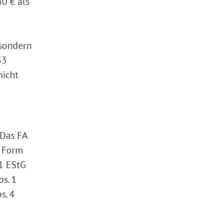
40 € als
sondern
33
nicht
 Das FA
n Form
1 EStG
s. 1
s. 4