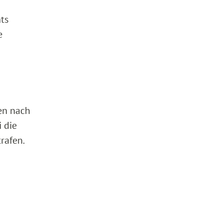
ts
e
en nach
 die
rafen.