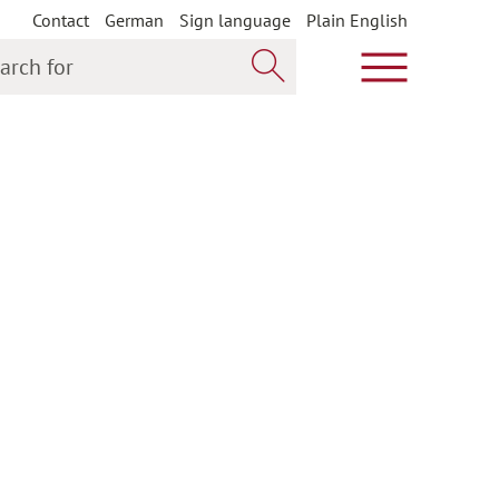
Contact
German
Sign language
Plain English
h for
Show main m
Search now