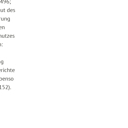
 496;
ut des
erung
en
hutzes
n:
ng
richte
ebenso
152).