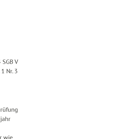
4 SGB V
1 Nr. 3
prüfung
rjahr
r wie