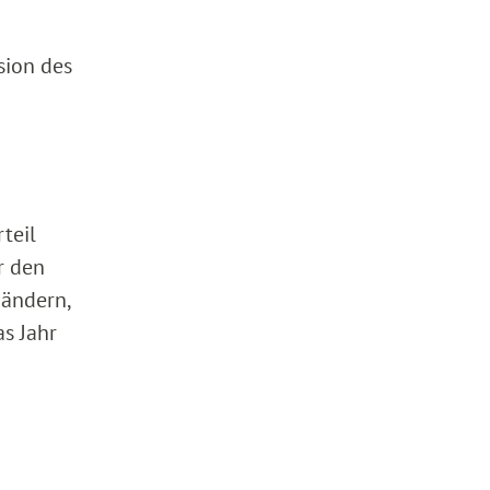
sion des
teil
r den
 ändern,
s Jahr