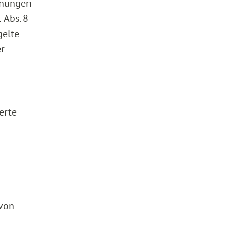
hnungen
 Abs. 8
gelte
er
erte
 von