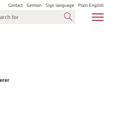
Contact
German
Sign language
Plain English
h for
Show main m
Search now
erer