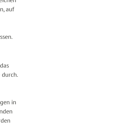
n, auf
ssen.
(das
 durch.
ngen in
enden
rden
n