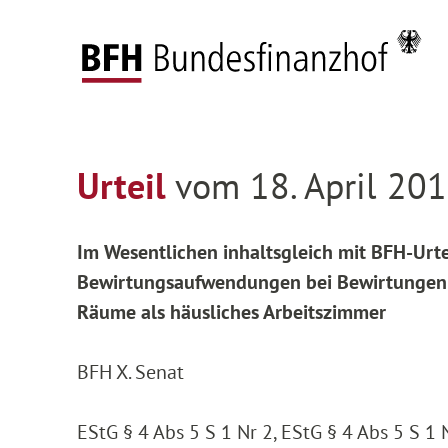
Zum Hauptinhalt springen
Zur Hauptnavigation springen
Zum Footer springen
Federal Fiscal Court
Decisions
Decisions on
Zur Hauptnavigation springen
Zum Footer springen
Urteil
vom 18. April 201
Im Wesentlichen inhaltsgleich mit BFH-Urte
Bewirtungsaufwendungen bei Bewirtungen in 
Räume als häusliches Arbeitszimmer
BFH X. Senat
EStG § 4 Abs 5 S 1 Nr 2, EStG § 4 Abs 5 S 1 