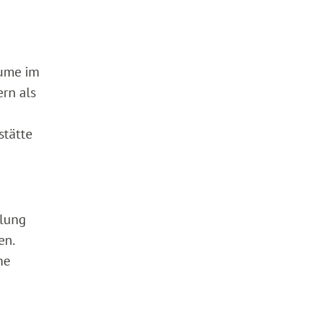
äume im
ern als
stätte
klung
en.
he