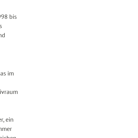
998 bis
s
nd
das im
hivraum
, ein
immer
eichen