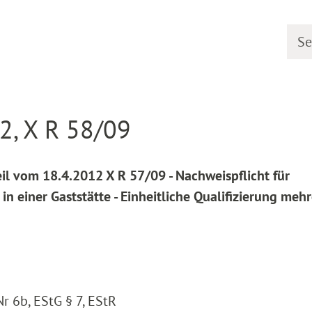
Searc
line
Decision detail
2, X R 58/09
il vom 18.4.2012 X R 57/09 - Nachweispflicht für
einer Gaststätte - Einheitliche Qualifizierung mehr
Nr 6b, EStG § 7, EStR