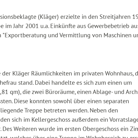
isionsbeklagte (Kläger) erzielte in den Streitjahren 1
be im Jahr 2001 u.a. Einkünfte aus Gewerbebetrieb au
h "Exportberatung und Vermittlung von Maschinen u
te der Kläger Räumlichkeiten im privaten Wohnhaus, 
hefrau stand. Dabei handelte es sich zum einen um
,81 qm), die zwei Büroräume, einen Ablage- und Arc
ten. Diese konnten sowohl über einen separaten
nliegende Treppe betreten werden. Neben den
en sich im Kellergeschoss außerdem ein Vorratslager
. Des Weiteren wurde im ersten Obergeschoss ein Z
zt, welches über eine Treppe im Wohnbereich zu err