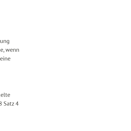
sung
he, wenn
 eine
elte
8 Satz 4