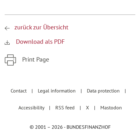
zurück zur Übersicht
Download als PDF
Print Page
Zum Hauptinhalt springen
Zur Hauptnavigation springen
Contact
Legal information
Data protection
Accessibility
RSS feed
X
Mastodon
© 2001 – 2026 - BUNDESFINANZHOF