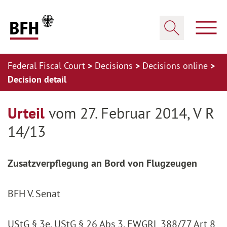
Zum Hauptinhalt springen
Zur Hauptnavigation springen
Zum Footer springen
Show
Show search
Federal Fiscal Court
Decisions
Decisions online
Decision detail
Zur Hauptnavigation springen
Zum Footer springen
Urteil
vom 27. Februar 2014, V R
14/13
Zusatzverpflegung an Bord von Flugzeugen
BFH V. Senat
UStG § 3e, UStG § 26 Abs 3, EWGRL 388/77 Art 8