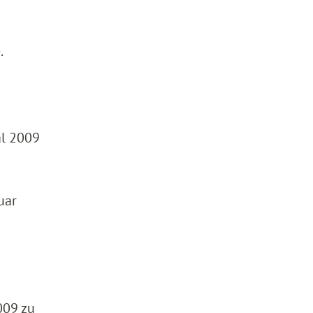
.
al 2009
uar
009 zu