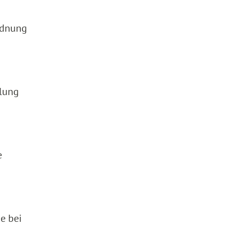
rdnung
hlung
e
e bei