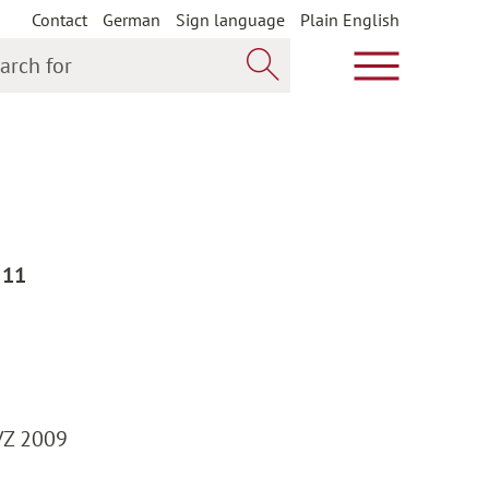
Contact
German
Sign language
Plain English
h for
Show main m
Search now
 11
 VZ 2009