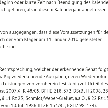
 Beginn oder kurze Zeit nach Beendigung des Kalende
lich gehören, als in diesem Kalenderjahr abgeflossen.
d davon ausgegangen, dass diese Voraussetzungen für d
ch der vom Kläger am 11. Januar 2010 geleisteten
lt sind.
 Rechtsprechung, welcher der erkennende Senat folgt
äßig wiederkehrende Ausgaben, deren Wiederholun
 Leistungen von vornherein feststeht (vgl. Urteil des
t 2007 XI R 48/05, BFHE 218, 372, BStBl II 2008, 28
, § 11 Rz 25; Schmidt/Weber-Grellet, a.a.O., § 22 Rz 1
vom 10. Juli 1986 III ZR 133/85, BGHZ 98, 174).