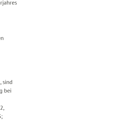
rjahres
en
, sind
g bei
2,
3;