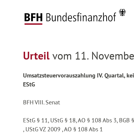
Zum Hauptinhalt springen
Zur Hauptnavigation springen
Zum Footer springen
Federal Fiscal Court
Decisions
Decisions on
Zur Hauptnavigation springen
Zum Footer springen
Urteil
vom 11. November
Umsatzsteuervorauszahlung IV. Quartal, kein
EStG
BFH VIII. Senat
EStG § 11, UStG § 18, AO § 108 Abs 3, BGB §
, UStG VZ 2009 , AO § 108 Abs 1