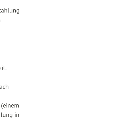
szahlung
s
it.
nach
 (einem
hlung in