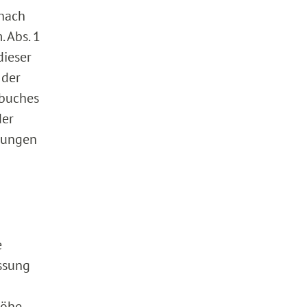
 nach
 Abs. 1
dieser
 der
zbuches
der
tzungen
e
ssung
Höhe