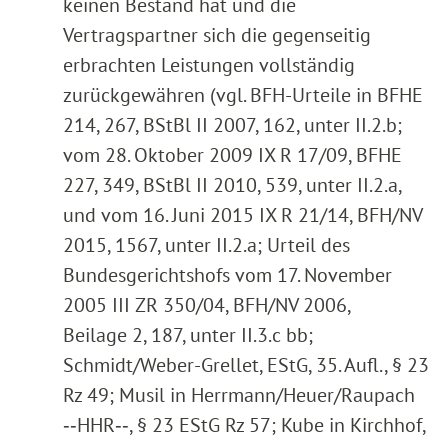
keinen Bestand hat und die
Vertragspartner sich die gegenseitig
erbrachten Leistungen vollständig
zurückgewähren (vgl. BFH-Urteile in BFHE
214, 267, BStBl II 2007, 162, unter II.2.b;
vom 28. Oktober 2009 IX R 17/09, BFHE
227, 349, BStBl II 2010, 539, unter II.2.a,
und vom 16. Juni 2015 IX R 21/14, BFH/NV
2015, 1567, unter II.2.a; Urteil des
Bundesgerichtshofs vom 17. November
2005 III ZR 350/04, BFH/NV 2006,
Beilage 2, 187, unter II.3.c bb;
Schmidt/Weber-Grellet, EStG, 35. Aufl., § 23
Rz 49; Musil in Herrmann/Heuer/Raupach
‑‑HHR‑‑, § 23 EStG Rz 57; Kube in Kirchhof,