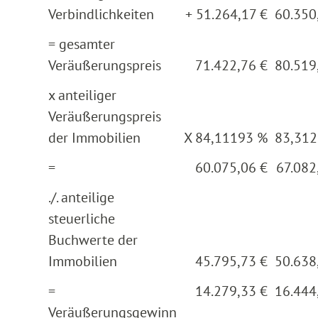
Verbindlichkeiten
+ 51.264,17 €
60.350
= gesamter
Veräußerungspreis
71.422,76 €
80.519
x anteiliger
Veräußerungspreis
der Immobilien
X 84,11193 %
83,31
=
60.075,06 €
67.082
./. anteilige
steuerliche
Buchwerte der
Immobilien
45.795,73 €
50.638
=
14.279,33 €
16.444
Veräußerungsgewinn