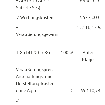
+ AfA (§ 23 Abs. 3
19.960,35 €
Satz 4 EStG)
./. Werbungskosten
3.572,00 €
=
15.110,12 €
Veräußerungsgewinn
T-GmbH & Co. KG
100 %
Anteil
Kläger
Veräußerungspreis =
Anschaffungs- und
Herstellungskosten
ohne Agio
... €
69.110,74
./.