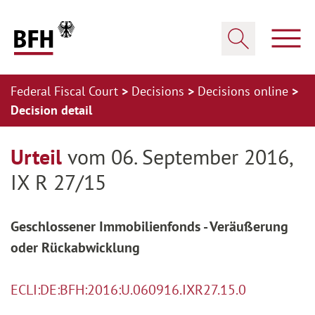
Zum Hauptinhalt springen
Zur Hauptnavigation springen
Zum Footer springen
Show
Show search
Federal Fiscal Court
Decisions
Decisions online
Decision detail
Zur Hauptnavigation springen
Zum Footer springen
Urteil
vom 06. September 2016,
IX R 27/15
Geschlossener Immobilienfonds - Veräußerung
oder Rückabwicklung
ECLI:DE:BFH:2016:U.060916.IXR27.15.0