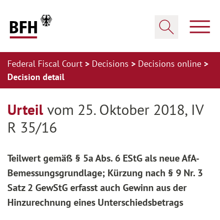
Zum Hauptinhalt springen
Zur Hauptnavigation springen
Zum Footer springen
Show
Show search
Federal Fiscal Court
Decisions
Decisions online
Decision detail
Zur Hauptnavigation springen
Zum Footer springen
Urteil
vom 25. Oktober 2018, IV
R 35/16
Teilwert gemäß § 5a Abs. 6 EStG als neue AfA-
Bemessungsgrundlage; Kürzung nach § 9 Nr. 3
Satz 2 GewStG erfasst auch Gewinn aus der
Hinzurechnung eines Unterschiedsbetrags