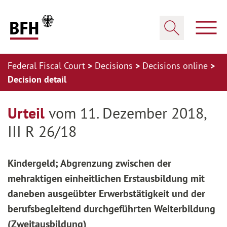
Zum Hauptinhalt springen
Zur Hauptnavigation springen
Zum Footer springen
Show
Show search
Federal Fiscal Court
Decisions
Decisions online
Decision detail
Zur Hauptnavigation springen
Zum Footer springen
Urteil
vom 11. Dezember 2018,
III R 26/18
Kindergeld; Abgrenzung zwischen der
mehraktigen einheitlichen Erstausbildung mit
daneben ausgeübter Erwerbstätigkeit und der
berufsbegleitend durchgeführten Weiterbildung
(Zweitausbildung)