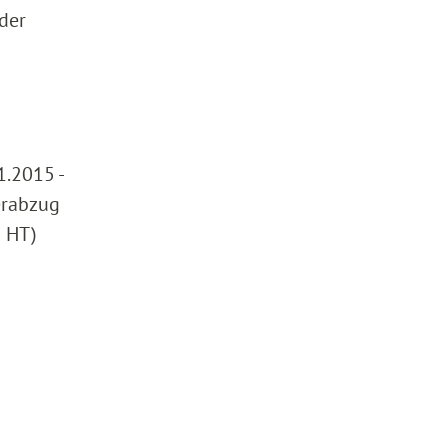
der
1.2015 -
erabzug
a HT)