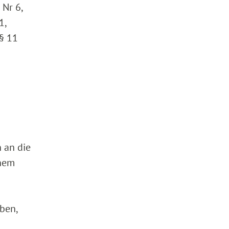
 Nr 6,
1,
§ 11
 an die
inem
ben,