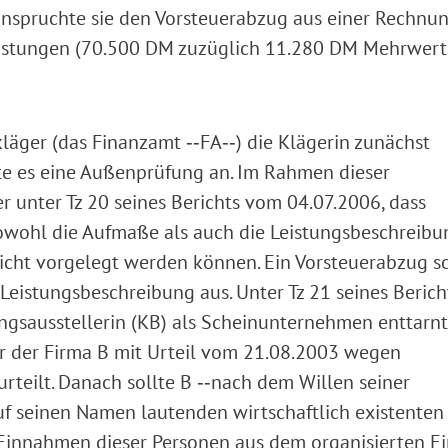
nspruchte sie den Vorsteuerabzug aus einer Rechnun
istungen (70.500 DM zuzüglich 11.280 DM Mehrwerts
äger (das Finanzamt ‑‑FA‑‑) die Klägerin zunächst
te es eine Außenprüfung an. Im Rahmen dieser
 unter Tz 20 seines Berichts vom 04.07.2006, dass
owohl die Aufmaße als auch die Leistungsbeschreibu
icht vorgelegt werden können. Ein Vorsteuerabzug s
eistungsbeschreibung aus. Unter Tz 21 seines Berich
ungsausstellerin (KB) als Scheinunternehmen enttarnt 
r der Firma B mit Urteil vom 21.08.2003 wegen
urteilt. Danach sollte B ‑‑nach dem Willen seiner
f seinen Namen lautenden wirtschaftlich existenten
Einnahmen dieser Personen aus dem organisierten Ei