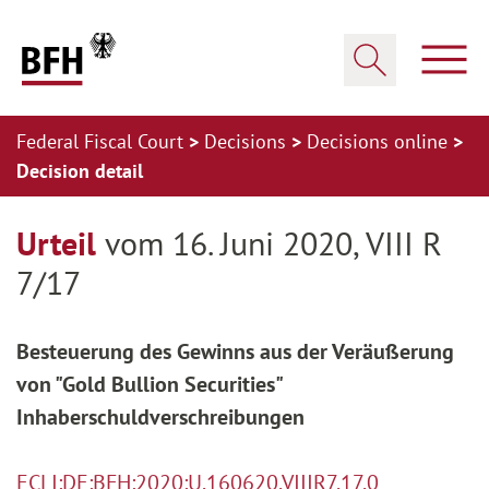
Zum Hauptinhalt springen
Zur Hauptnavigation springen
Zum Footer springen
Show
Show search
Federal Fiscal Court
Decisions
Decisions online
Decision detail
Zur Hauptnavigation springen
Zum Footer springen
Urteil
vom 16. Juni 2020, VIII R
7/17
Besteuerung des Gewinns aus der Veräußerung
von "Gold Bullion Securities"
Inhaberschuldverschreibungen
ECLI:DE:BFH:2020:U.160620.VIIIR7.17.0