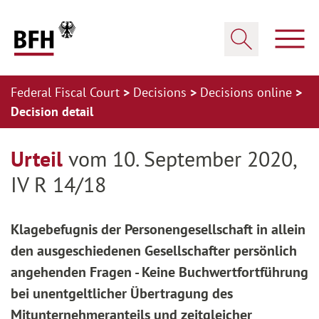
Zum Hauptinhalt springen
Zur Hauptnavigation springen
Zum Footer springen
Show
Show search
Federal Fiscal Court
Decisions
Decisions online
Decision detail
Zur Hauptnavigation springen
Zum Footer springen
Urteil
vom 10. September 2020,
IV R 14/18
Klagebefugnis der Personengesellschaft in allein
den ausgeschiedenen Gesellschafter persönlich
angehenden Fragen - Keine Buchwertfortführung
bei unentgeltlicher Übertragung des
Mitunternehmeranteils und zeitgleicher