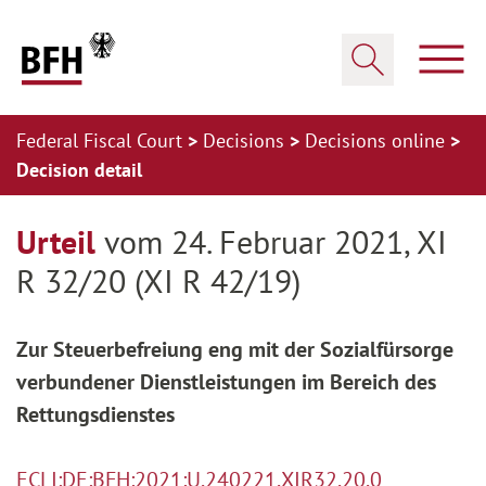
Zum Hauptinhalt springen
Zur Hauptnavigation springen
Zum Footer springen
Show
Show search
Federal Fiscal Court
Decisions
Decisions online
Decision detail
Zur Hauptnavigation springen
Zum Footer springen
Urteil
vom 24. Februar 2021, XI
R 32/20 (XI R 42/19)
Zur Steuerbefreiung eng mit der Sozialfürsorge
verbundener Dienstleistungen im Bereich des
Rettungsdienstes
ECLI:DE:BFH:2021:U.240221.XIR32.20.0