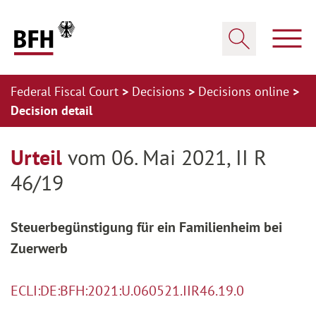
Zum Hauptinhalt springen
Zur Hauptnavigation springen
Zum Footer springen
Show
Show search
Federal Fiscal Court
Decisions
Decisions online
Decision detail
Zur Hauptnavigation springen
Zum Footer springen
Urteil
vom 06. Mai 2021, II R
46/19
Steuerbegünstigung für ein Familienheim bei
Zuerwerb
ECLI:DE:BFH:2021:U.060521.IIR46.19.0