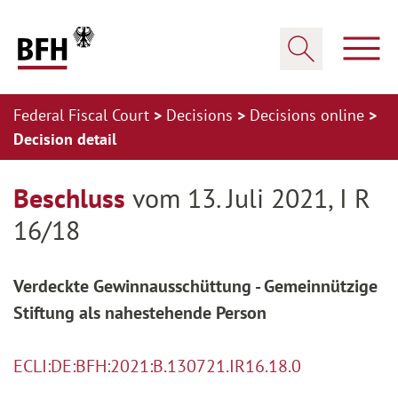
Zum Hauptinhalt springen
Zur Hauptnavigation springen
Zum Footer springen
Show
Show search
Federal Fiscal Court
Decisions
Decisions online
Decision detail
Zur Hauptnavigation springen
Zum Footer springen
Beschluss
vom 13. Juli 2021, I R
16/18
Verdeckte Gewinnausschüttung - Gemeinnützige
Stiftung als nahestehende Person
ECLI:DE:BFH:2021:B.130721.IR16.18.0