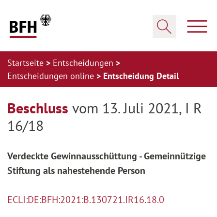
Zum Hauptinhalt springen
Zur Hauptnavigation springen
Zum Footer springen
Haup
Suche öffnen
Startseite
Entscheidungen
Entscheidungen online
Entscheidung Detail
Zur Hauptnavigation springen
Zum Footer springen
Beschluss
vom 13. Juli 2021, I R
16/18
Verdeckte Gewinnausschüttung - Gemeinnützige
Stiftung als nahestehende Person
ECLI:DE:BFH:2021:B.130721.IR16.18.0