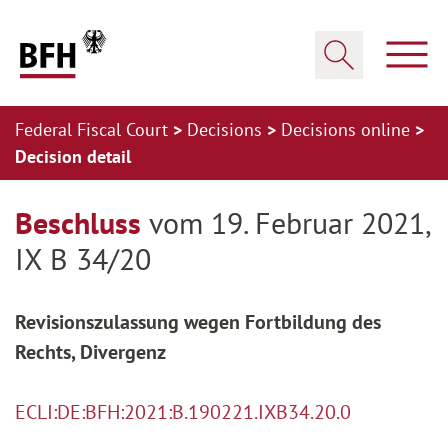
Zum Hauptinhalt springen
Zur Hauptnavigation springen
Zum Footer springen
Show
Show search
Federal Fiscal Court
Decisions
Decisions online
Decision detail
Zur Hauptnavigation springen
Zum Footer springen
Beschluss
vom 19. Februar 2021,
IX B 34/20
Revisionszulassung wegen Fortbildung des
Rechts, Divergenz
ECLI:DE:BFH:2021:B.190221.IXB34.20.0