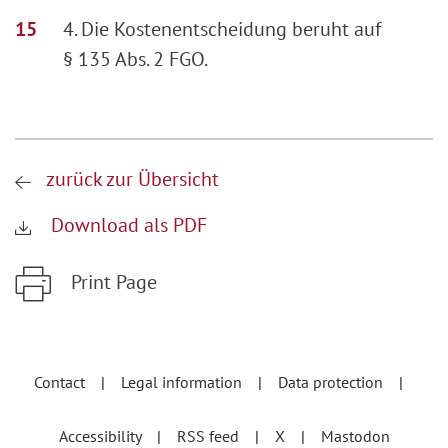
4. Die Kostenentscheidung beruht auf
§ 135 Abs. 2 FGO.
zurück zur Übersicht
Download als PDF
Print Page
Zum Hauptinhalt springen
Zur Hauptnavigation springen
Contact
Legal information
Data protection
Accessibility
RSS feed
X
Mastodon