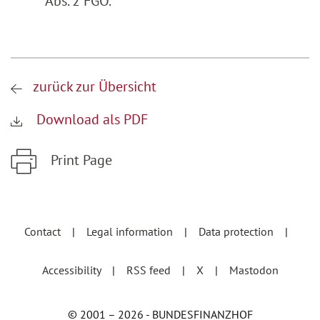
Abs. 2 FGO.
zurück zur Übersicht
Download als PDF
Print Page
Zum Hauptinhalt springen
Zur Hauptnavigation springen
Contact
Legal information
Data protection
Accessibility
RSS feed
X
Mastodon
© 2001 – 2026 - BUNDESFINANZHOF