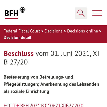
Zum Hauptinhalt springen
Zur Hauptnavigation springen
Zum Footer springen
Show
Show search
Federal Fiscal Court
Decisions
Decisions online
Decision detail
Zur Hauptnavigation springen
Zum Footer springen
Beschluss
vom 01. Juni 2021, XI
B 27/20
Besteuerung von Betreuungs- und
Pflegeleistungen; Anerkennung des Leistenden
als soziale Einrichtung
ECLI:DE:BFH:2021:B.010621.XIB27.20.0