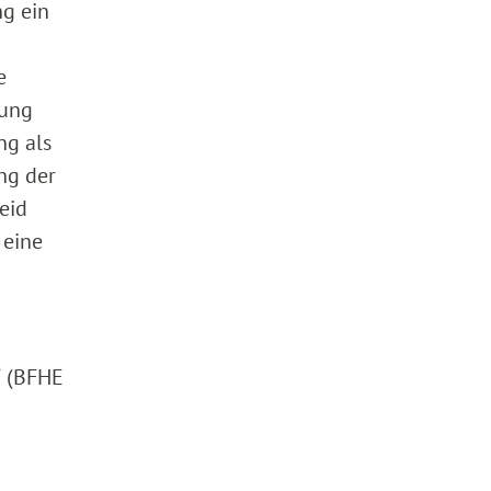
g ein
e
gung
ng als
ng der
eid
 eine
7 (BFHE