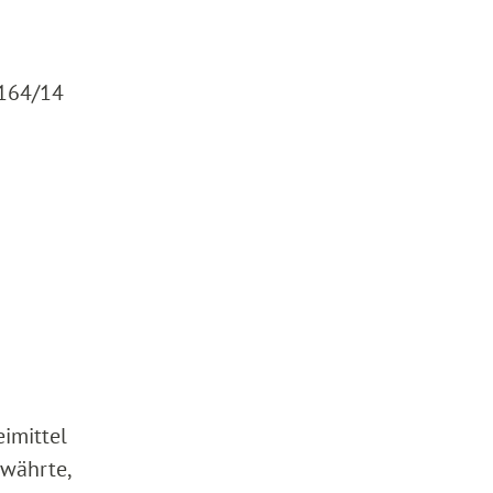
2164/14
eimittel
ewährte,