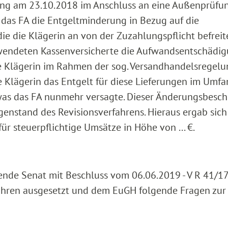
ing am 23.10.2018 im Anschluss an eine Außenprüfun
das FA die Entgeltminderung in Bezug auf die
e die Klägerin an von der Zuzahlungspflicht befreit
rwendeten Kassenversicherte die Aufwandsentschädi
ie Klägerin im Rahmen der sog. Versandhandelsregelu
ie Klägerin das Entgelt für diese Lieferungen im Umfa
as das FA nunmehr versagte. Dieser Änderungsbesch
nstand des Revisionsverfahrens. Hieraus ergab sich
 steuerpflichtige Umsätze in Höhe von ... €.
ende Senat mit Beschluss vom 06.06.2019 - V R 41/1
rfahren ausgesetzt und dem EuGH folgende Fragen zur