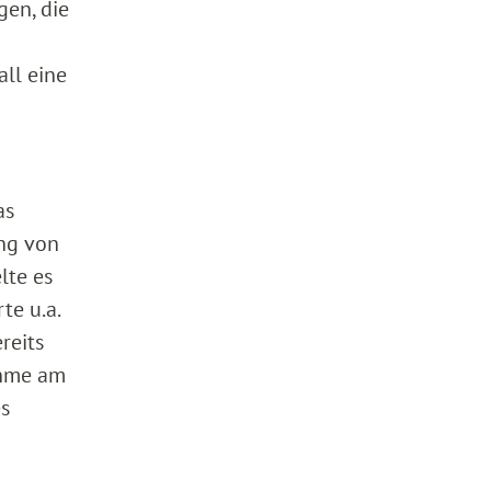
gen, die
all eine
as
ung von
lte es
te u.a.
reits
ahme am
es