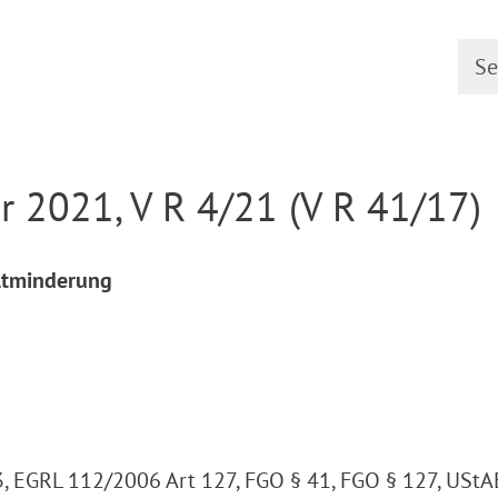
Searc
line
Decision detail
 2021, V R 4/21 (V R 41/17)
eltminderung
3, EGRL 112/2006 Art 127, FGO § 41, FGO § 127, UStA