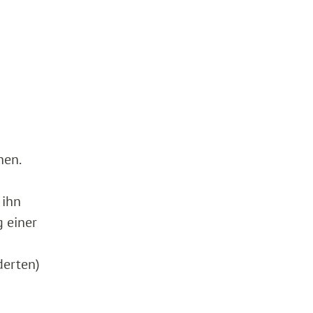
hen.
 ihn
 einer
derten)