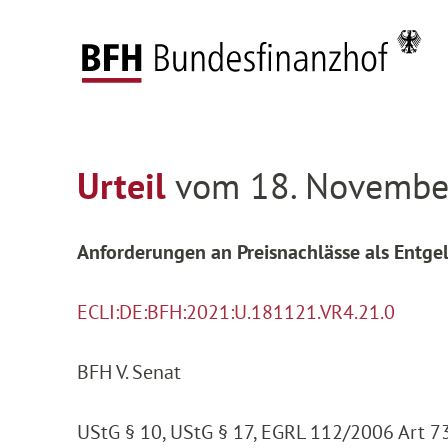
Zum Hauptinhalt springen
Zur Hauptnavigation springen
Zum Footer springen
Federal Fiscal Court
Decisions
Decisions on
Zur Hauptnavigation springen
Zum Footer springen
Urteil
vom 18. November
Anforderungen an Preisnachlässe als Entg
ECLI:DE:BFH:2021:U.181121.VR4.21.0
BFH V. Senat
UStG § 10, UStG § 17, EGRL 112/2006 Art 7