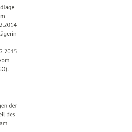
ndlage
em
02.2014
lägerin
02.2015
 vom
GO).
gen der
il des
 am