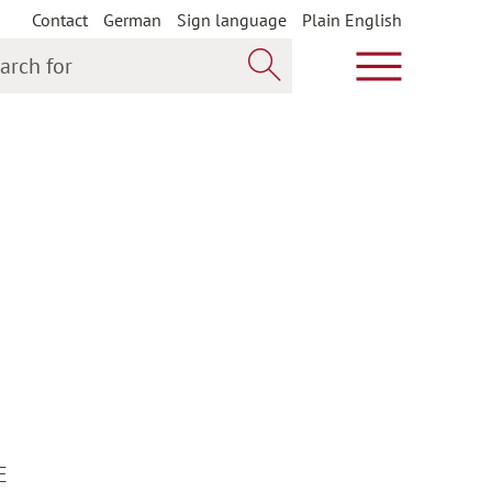
Contact
German
Sign language
Plain English
h for
Show main m
Search now
E