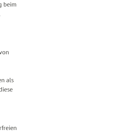
g beim
 von
en als
diese
rfreien