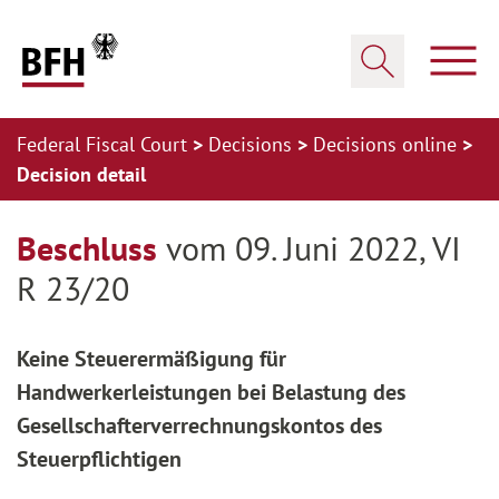
Zum Hauptinhalt springen
Zur Hauptnavigation springen
Zum Footer springen
Show
Show search
Federal Fiscal Court
Decisions
Decisions online
Decision detail
Zur Hauptnavigation springen
Zum Footer springen
Beschluss
vom 09. Juni 2022, VI
R 23/20
Keine Steuerermäßigung für
Handwerkerleistungen bei Belastung des
Gesellschafterverrechnungskontos des
Steuerpflichtigen