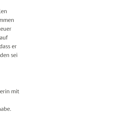
len
sammen
teuer
 auf
dass er
den sei
erin mit
abe.