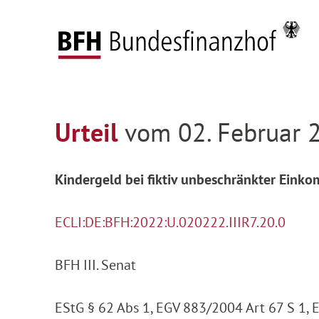
Zum Hauptinhalt springen
Zur Hauptnavigation springen
Zum Footer springen
Federal Fiscal Court
Decisions
Decisions on
Zur Hauptnavigation springen
Zum Footer springen
Urteil
vom 02. Februar 2
Kindergeld bei fiktiv unbeschränkter Einkom
ECLI:DE:BFH:2022:U.020222.IIIR7.20.0
BFH III. Senat
EStG § 62 Abs 1, EGV 883/2004 Art 67 S 1, 