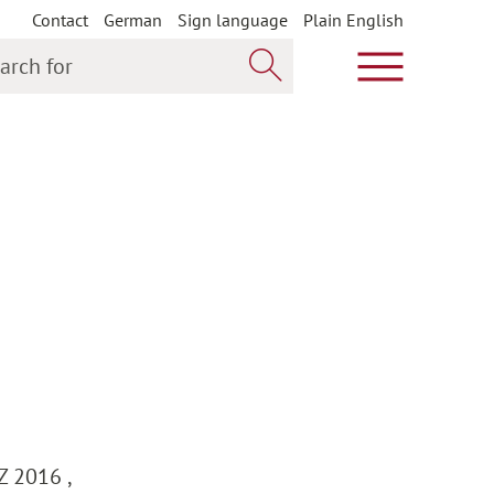
Contact
German
Sign language
Plain English
h for
Show main m
Search now
Z 2016 ,