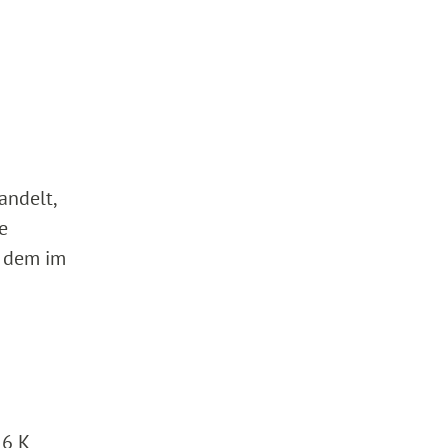
andelt,
e
n dem im
 6 K