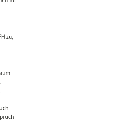
uch für
FH zu,
traum
t
.
auch
spruch