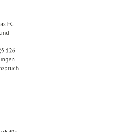
das FG
 und
(§ 126
lungen
anspruch