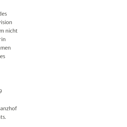
des
ision
um nicht
rin
ommen
ges
9
nanzhof
ts.