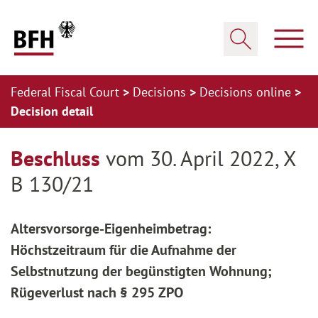
Zum Hauptinhalt springen
Zur Hauptnavigation springen
Zum Footer springen
Show
Show search
Federal Fiscal Court
Decisions
Decisions online
Decision detail
Zur Hauptnavigation springen
Zum Footer springen
Beschluss
vom 30. April 2022, X
B 130/21
Altersvorsorge-Eigenheimbetrag:
Höchstzeitraum für die Aufnahme der
Selbstnutzung der begünstigten Wohnung;
Rügeverlust nach § 295 ZPO