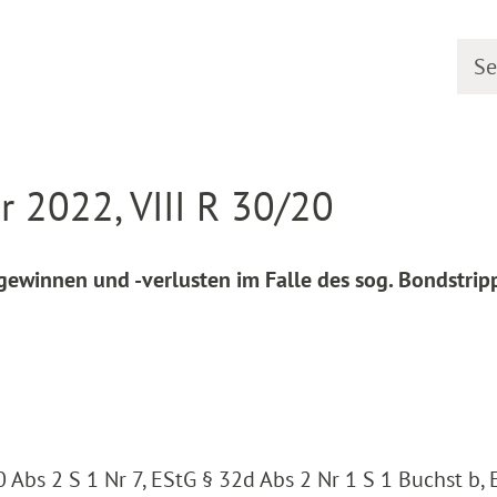
Searc
line
Decision detail
 2022, VIII R 30/20
ewinnen und -verlusten im Falle des sog. Bondstrip
 Abs 2 S 1 Nr 7, EStG § 32d Abs 2 Nr 1 S 1 Buchst b, 