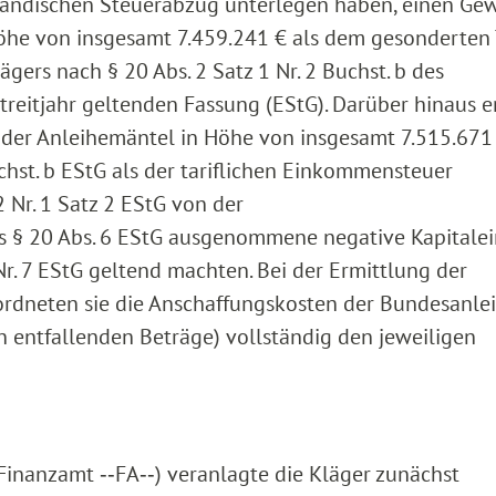
nländischen Steuerabzug unterlegen haben, einen Ge
öhe von insgesamt 7.459.241 € als dem gesonderten 
gers nach § 20 Abs. 2 Satz 1 Nr. 2 Buchst. b des
reitjahr geltenden Fassung (EStG). Darüber hinaus e
g der Anleihemäntel in Höhe von insgesamt 7.515.671
uchst. b EStG als der tariflichen Einkommensteuer
 Nr. 1 Satz 2 EStG von der
 § 20 Abs. 6 EStG ausgenommene negative Kapitalei
 Nr. 7 EStG geltend machten. Bei der Ermittlung der
ordneten sie die Anschaffungskosten der Bundesanle
n entfallenden Beträge) vollständig den jeweiligen
Finanzamt ‑‑FA‑‑) veranlagte die Kläger zunächst