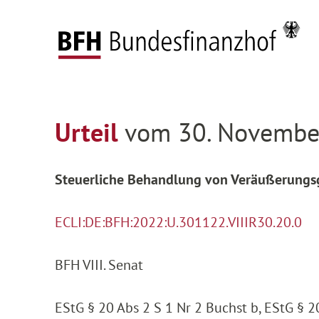
Zum Hauptinhalt springen
Zur Hauptnavigation springen
Zum Footer springen
Federal Fiscal Court
Decisions
Decisions on
Zur Hauptnavigation springen
Zum Footer springen
Urteil
vom 30. November
Steuerliche Behandlung von Veräußerungsg
ECLI:DE:BFH:2022:U.301122.VIIIR30.20.0
BFH VIII. Senat
EStG § 20 Abs 2 S 1 Nr 2 Buchst b, EStG § 20