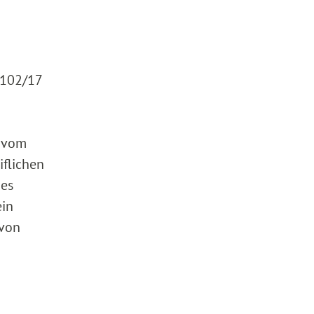
3102/17
g vom
iflichen
des
ein
 von