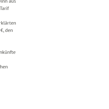
winn aus
Tarif
rklärten
 €, den
nkünfte
ihen