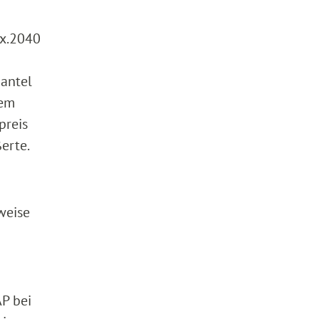
xx.2040
mantel
nem
preis
erte.
weise
AP bei