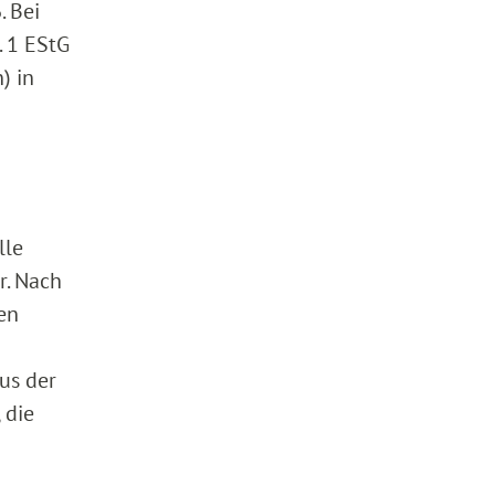
. Bei
. 1 EStG
) in
lle
r. Nach
hen
us der
 die