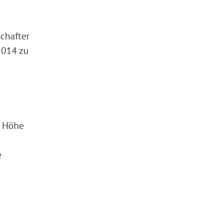
chafter
2014 zu
n Höhe
e