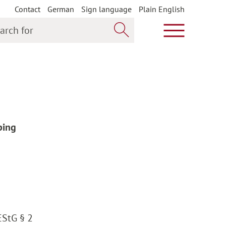
Contact
German
Sign language
Plain English
h for
Show main m
Search now
ping
EStG § 2