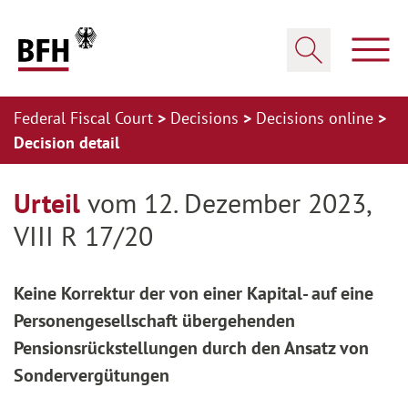
Zum Hauptinhalt springen
Zur Hauptnavigation springen
Zum Footer springen
Show
Show search
Federal Fiscal Court
Decisions
Decisions online
Decision detail
Zur Hauptnavigation springen
Zum Footer springen
Urteil
vom 12. Dezember 2023,
VIII R 17/20
Keine Korrektur der von einer Kapital- auf eine
Personengesellschaft übergehenden
Pensionsrückstellungen durch den Ansatz von
Sondervergütungen