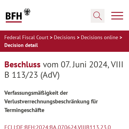
Zum Hauptinhalt springen
Zur Hauptnavigation springen
Zum Footer springen
Show
Show search
Federal Fiscal Court
Decisions
Decisions online
Decision detail
Zur Hauptnavigation springen
Zum Footer springen
Beschluss
vom 07. Juni 2024, VIII
B 113/23 (AdV)
Verfassungsmäßigkeit der
Verlustverrechnungsbeschränkung für
Termingeschäfte
ECLI:DE:BFH:2024:BA.070624.VIIIB113.23.0