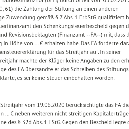
 Bundesfinanzhof (BFH) durch Urteil vom 03.07.2019
20, 61) die Zahlung der Stiftung an einen anderen
ge Zuwendung gemäß § 7 Abs. 1 ErbStG qualifiziert h
euerfinanzamt den Schenkungsteuerbescheid gegen 
nd Revisionsbeklagten (Finanzamt ‑‑FA‑‑) mit, dass 
 in Höhe von … € erhalten habe. Das FA forderte dar
steuererklärung für das Streitjahr auf. In seiner
reitjahr machte der Kläger keine Angaben zu den er
age des FA übersandte er das Schreiben des Stiftungs
lärte, es sei keine Steuer einbehalten worden.
treitjahr vom 19.06.2020 berücksichtigte das FA di
 … € neben weiteren nicht streitigen Kapitalerträge
ne des § 32d Abs. 1 EStG. Gegen den Bescheid legte 