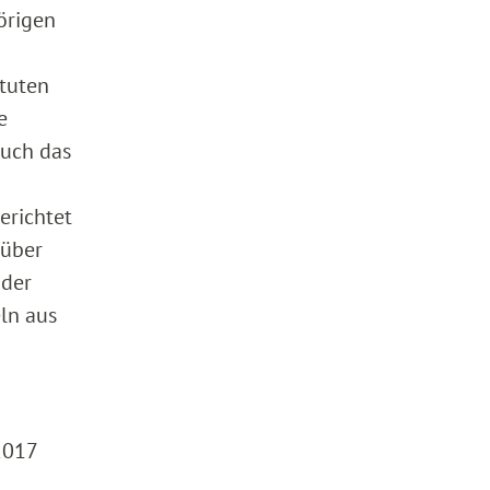
örigen
atuten
e
auch das
erichtet
rüber
 der
ln aus
 2017