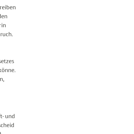
hreiben
den
rin
ruch.
setzes
könne.
n,
t- und
scheid