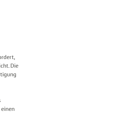
ordert,
cht. Die
ätigung
s
r einen