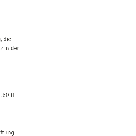
, die
z in der
80 ff.
iftung