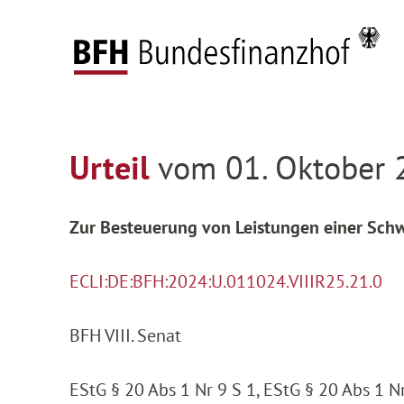
Zum Hauptinhalt springen
Zur Hauptnavigation springen
Zum Footer springen
Federal Fiscal Court
Decisions
Decisions on
Zur Hauptnavigation springen
Zum Footer springen
Urteil
vom 01. Oktober 2
Zur Besteuerung von Leistungen einer Schw
ECLI:DE:BFH:2024:U.011024.VIIIR25.21.0
BFH VIII. Senat
EStG § 20 Abs 1 Nr 9 S 1, EStG § 20 Abs 1 Nr