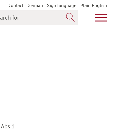
Contact
German
Sign language
Plain English
h for
Show main m
Search now
 Abs 1