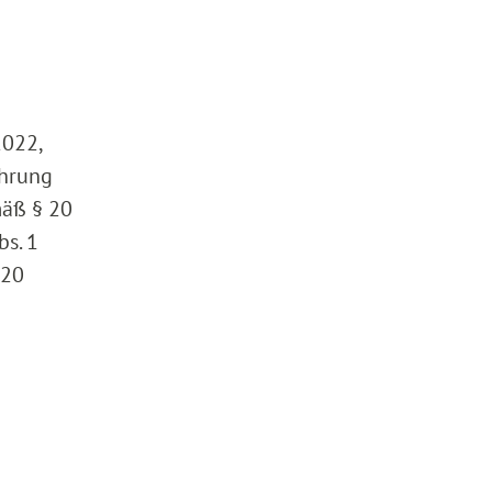
2022,
ehrung
mäß § 20
bs. 1
 20