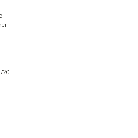
e
ner
6/20