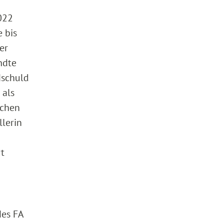
022
 bis
er
ndte
dschuld
 als
schen
llerin
rt
des FA