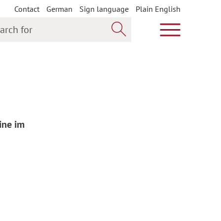
Contact
German
Sign language
Plain English
h for
Show main m
Search now
ine im