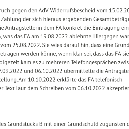
pruch gegen den AdV-Widerrufsbescheid vom 15.02.2
die Zahlung der sich hieraus ergebenden Gesamtbeträge
e Antragstellerin dem FA konkret die Eintragung ein
, was das FA am 19.08.2022 ablehnte. Hiergegen wa
n vom 25.08.2022. Sie wies darauf hin, dass eine Grun
etragen werden könne, wenn klar sei, dass das FA sie
 Folgezeit kam es zu mehreren Telefongesprächen zwi
7.09.2022 und 06.10.2022 übermittelte die Antragste
llung. Am 10.10.2022 erklärte das FA telefonisch
der Text laut dem Schreiben vom 06.10.2022 akzeptie
es Grundstücks B mit einer Grundschuld zugunsten 