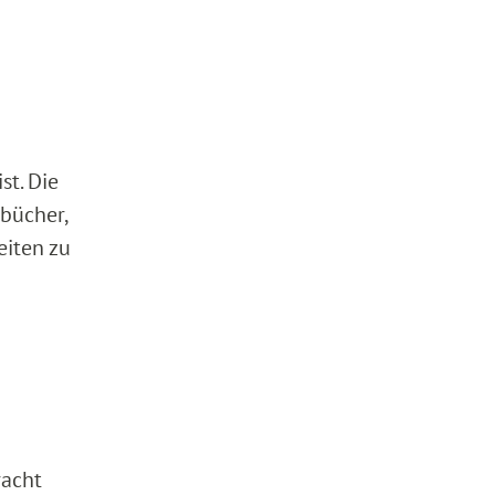
st. Die
rbücher,
eiten zu
racht