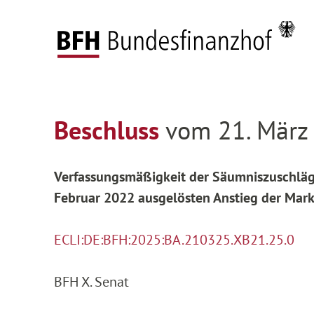
Zum Hauptinhalt springen
Zur Hauptnavigation springen
Zum Footer springen
Federal Fiscal Court
Decisions
Decisions on
Zur Hauptnavigation springen
Zum Footer springen
Beschluss
vom 21. März 
Verfassungsmäßigkeit der Säumniszuschläge
Februar 2022 ausgelösten Anstieg der Mark
ECLI:DE:BFH:2025:BA.210325.XB21.25.0
BFH X. Senat