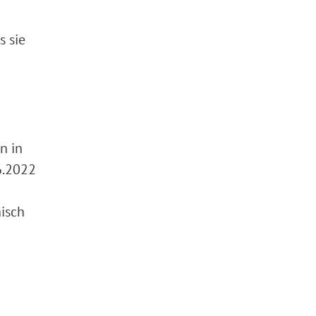
s sie
n in
6.2022
isch