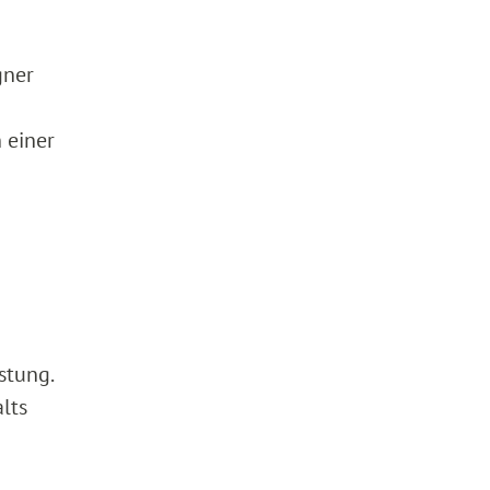
gner
 einer
stung.
lts