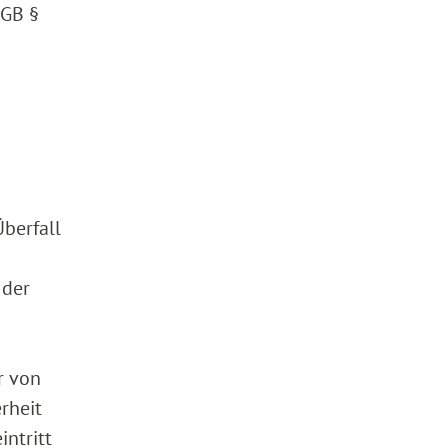
BGB §
Überfall
 der
r von
rheit
intritt