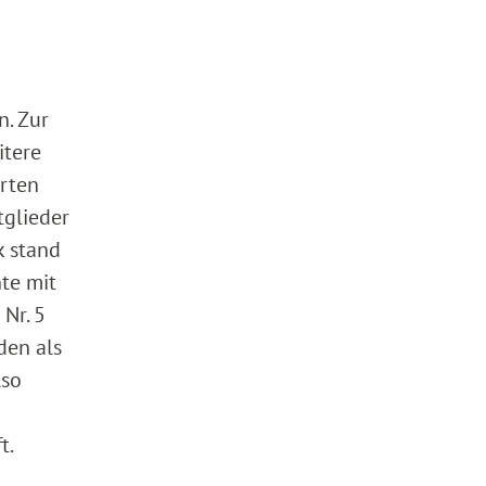
n. Zur
itere
erten
tglieder
k stand
nte mit
Nr. 5
den als
lso
t.