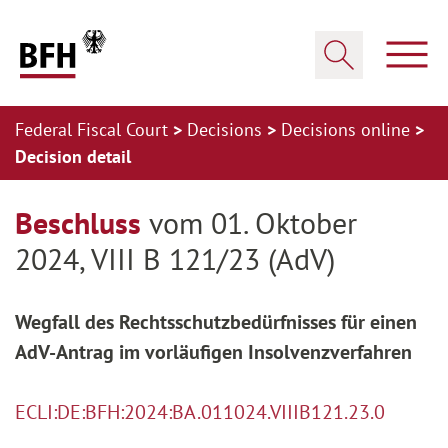
Zum Hauptinhalt springen
Zur Hauptnavigation springen
Zum Footer springen
Show
Show search
Federal Fiscal Court
Decisions
Decisions online
Decision detail
Zur Hauptnavigation springen
Zum Footer springen
Beschluss
vom 01. Oktober
2024, VIII B 121/23 (AdV)
Wegfall des Rechtsschutzbedürfnisses für einen
AdV-Antrag im vor­läufigen Insolvenzverfahren
ECLI:DE:BFH:2024:BA.011024.VIIIB121.23.0