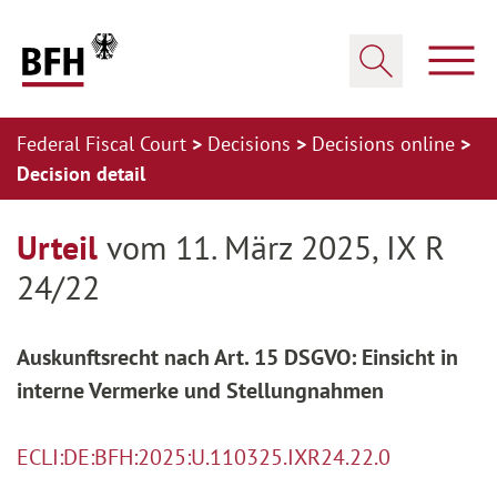
Zum Hauptinhalt springen
Zur Hauptnavigation springen
Zum Footer springen
Show
Show search
Federal Fiscal Court
Decisions
Decisions online
Decision detail
Zur Hauptnavigation springen
Zum Footer springen
Urteil
vom 11. März 2025, IX R
24/22
Auskunftsrecht nach Art. 15 DSGVO: Einsicht in
interne Vermerke und Stellungnahmen
ECLI:DE:BFH:2025:U.110325.IXR24.22.0