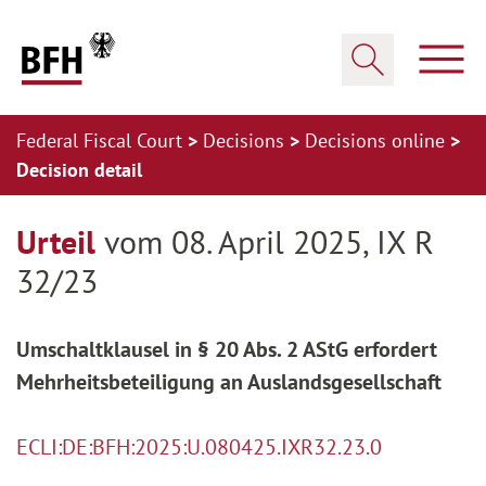
Zum Hauptinhalt springen
Zur Hauptnavigation springen
Zum Footer springen
Show
Show search
Federal Fiscal Court
Decisions
Decisions online
Decision detail
Zur Hauptnavigation springen
Zum Footer springen
Urteil
vom 08. April 2025, IX R
32/23
Umschaltklausel in § 20 Abs. 2 AStG erfordert
Mehrheitsbeteiligung an Auslandsgesellschaft
ECLI:DE:BFH:2025:U.080425.IXR32.23.0