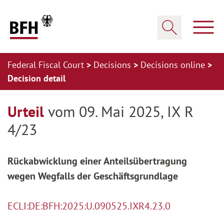
Zum Hauptinhalt springen
Zur Hauptnavigation springen
Zum Footer springen
Show
Show search
Federal Fiscal Court
Decisions
Decisions online
Decision detail
Zur Hauptnavigation springen
Zum Footer springen
Urteil
vom 09. Mai 2025, IX R
4/23
Rückabwicklung einer Anteilsübertragung
wegen Wegfalls der Geschäftsgrundlage
ECLI:DE:BFH:2025:U.090525.IXR4.23.0