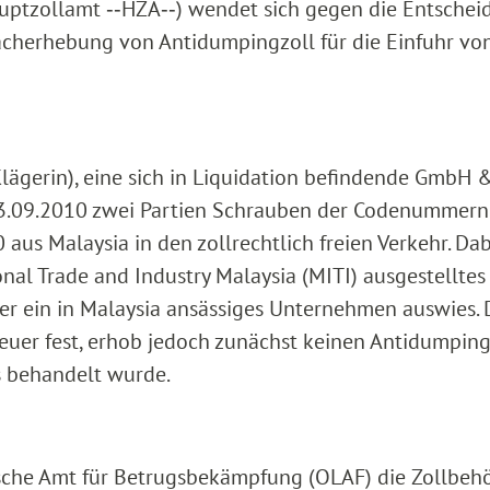
uptzollamt ‑‑HZA‑‑) wendet sich gegen die Entsche
Nacherhebung von Antidumpingzoll für die Einfuhr vo
lägerin), eine sich in Liquidation befindende GmbH &
3.09.2010 zwei Partien Schrauben der Codenummern
aus Malaysia in den zollrechtlich freien Verkehr. Dab
ional Trade and Industry Malaysia (MITI) ausgestelltes
ler ein in Malaysia ansässiges Unternehmen auswies.
teuer fest, erhob jedoch zunächst keinen Antidumping
s behandelt wurde.
ische Amt für Betrugsbekämpfung (OLAF) die Zollbeh