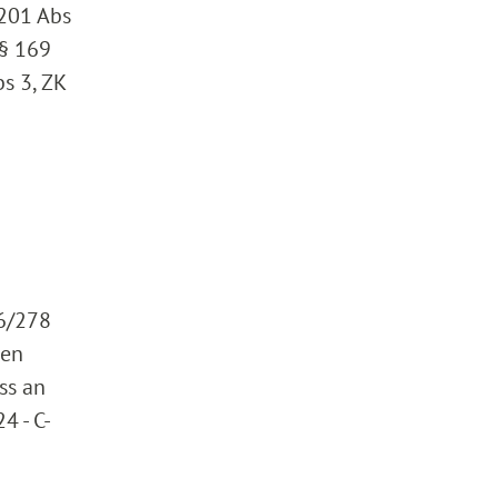
 201 Abs
 § 169
bs 3, ZK
6/278
nen
ss an
4 - C-