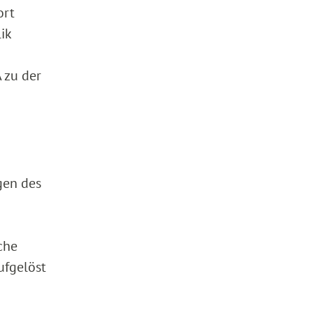
ort
ik
 zu der
gen des
che
ufgelöst