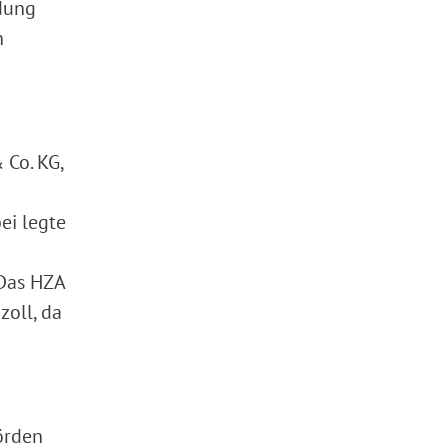
idung
n
 Co. KG,
ei legte
 Das HZA
zoll, da
örden