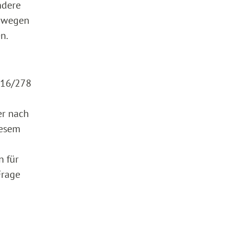
ndere
) wegen
n.
2016/278
er nach
iesem
n für
Frage