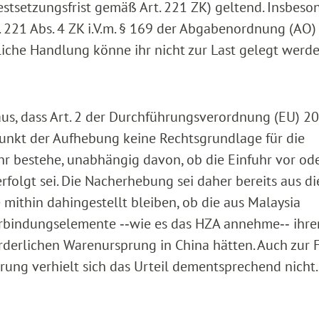
estsetzungsfrist gemäß Art. 221 ZK) geltend. Insbeso
rt. 221 Abs. 4 ZK i.V.m. § 169 der Abgabenordnung (AO
zliche Handlung könne ihr nicht zur Last gelegt werde
 aus, dass Art. 2 der Durchführungsverordnung (EU) 
tpunkt der Aufhebung keine Rechtsgrundlage für die
 bestehe, unabhängig davon, ob die Einfuhr vor od
olgt sei. Die Nacherhebung sei daher bereits aus d
 mithin dahingestellt bleiben, ob die aus Malaysia
erbindungselemente ‑‑wie es das HZA annehme‑‑ ihre
rderlichen Warenursprung in China hätten. Auch zur 
ung verhielt sich das Urteil dementsprechend nicht.