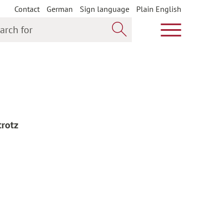
Contact
German
Sign language
Plain English
h for
Show main m
Search now
trotz