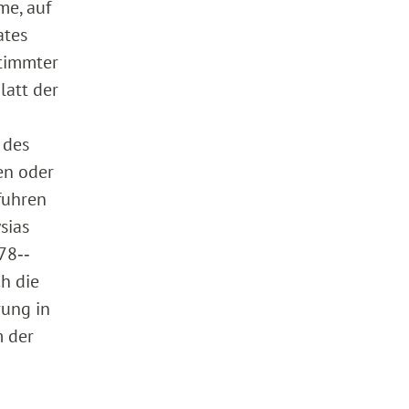
me, auf
ates
stimmter
latt der
 des
en oder
fuhren
sias
78‑‑
h die
rung in
m der