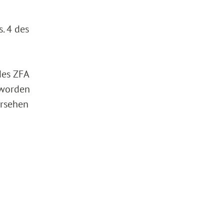
. 4 des
des ZFA
 worden
ersehen