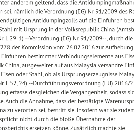
 unter anderem geltend, dass die Antidumpingmaßnah
 sei, nämlich die Verordnung (EG) Nr. 91/2009 des R
 endgültigen Antidumpingzolls auf die Einfuhren be
tahl mit Ursprung in der Volksrepublik China (Amtsb
. L 29, 1) ‑‑Verordnung (EG) Nr. 91/2009‑‑, durch die
278 der Kommission vom 26.02.2016 zur Aufhebung
e Einfuhren bestimmter Verbindungselemente aus Eis
ik China, ausgeweitet auf aus Malaysia versandte Ein
isen oder Stahl, ob als Ursprungserzeugnisse Malay
r. L 52, 24) ‑‑Durchführungsverordnung (EU) 2016/2
ng erfasse desgleichen die Vergangenheit, sodass sic
e. Auch die Annahme, dass der bestätigte Warenursp
na zu verorten sei, bestritt sie. Insofern war sie zude
spflicht nicht durch die bloße Übernahme der
nsberichts ersetzen könne. Zusätzlich machte sie