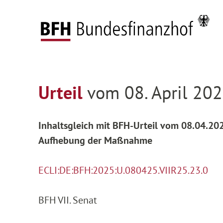
Zum Hauptinhalt springen
Zur Hauptnavigation springen
Zum Footer springen
Federal Fiscal Court
Decisions
Decisions on
Zur Hauptnavigation springen
Zum Footer springen
Urteil
vom 08. April 202
Inhaltsgleich mit BFH-Urteil vom 08.04.20
Aufhebung der Maßnahme
ECLI:DE:BFH:2025:U.080425.VIIR25.23.0
BFH VII. Senat