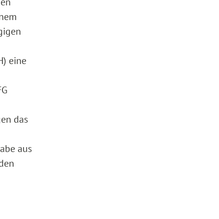
den
inem
gigen
) eine
FG
en das
habe aus
nden