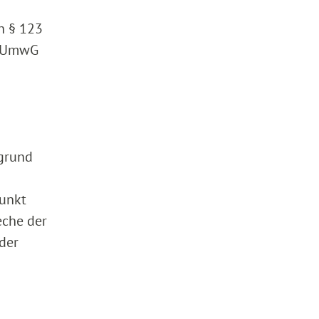
h § 123
1 UmwG
fgrund
punkt
eche der
 der