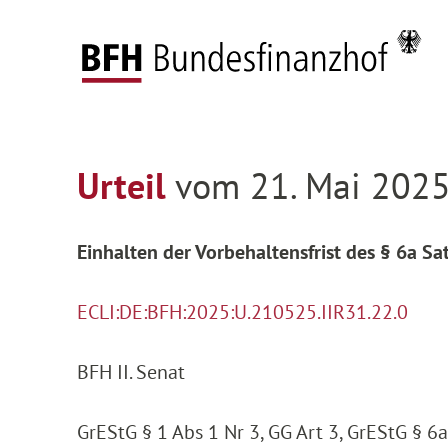
Zum Hauptinhalt springen
Zur Hauptnavigation springen
Zum Footer springen
Federal Fiscal Court
Decisions
Decisions on
Zur Hauptnavigation springen
Zum Footer springen
Urteil
vom 21. Mai 2025,
Einhalten der Vorbehaltensfrist des § 6a S
ECLI:DE:BFH:2025:U.210525.IIR31.22.0
BFH II. Senat
GrEStG § 1 Abs 1 Nr 3, GG Art 3, GrEStG § 6