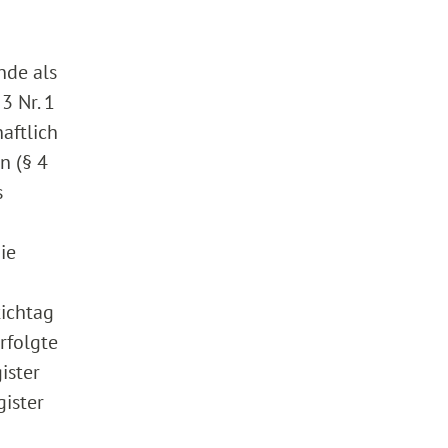
nde als
3 Nr. 1
aftlich
n (§ 4
s
ie
tichtag
rfolgte
ister
gister