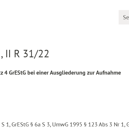
Searc
line
Decision detail
 II R 31/22
atz 4 GrEStG bei einer Ausgliederung zur Aufnahme
a S 1, GrEStG § 6a S 3, UmwG 1995 § 123 Abs 3 Nr 1, 