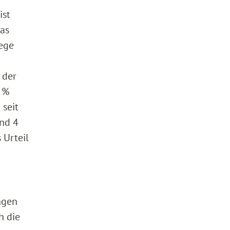
ist
das
iege
 der
0 %
 seit
und 4
 Urteil
ngen
h die