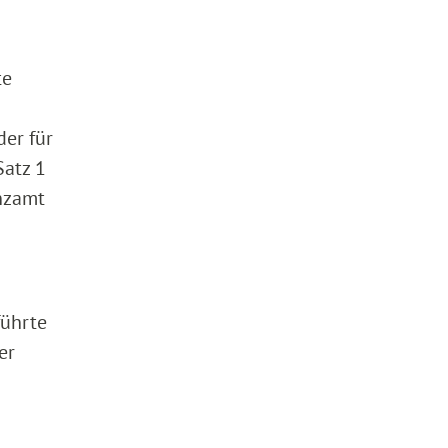
te
der für
Satz 1
anzamt
führte
er