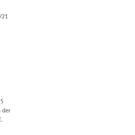
9/21
15
 der
.