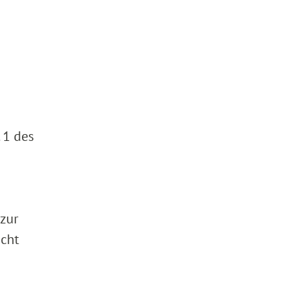
 1 des
zur
icht