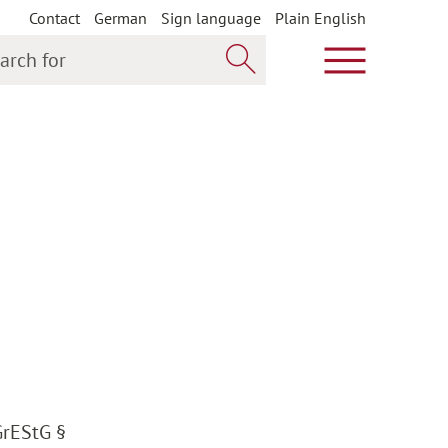
Contact
German
Sign language
Plain English
h for
Show main m
Search now
GrEStG §