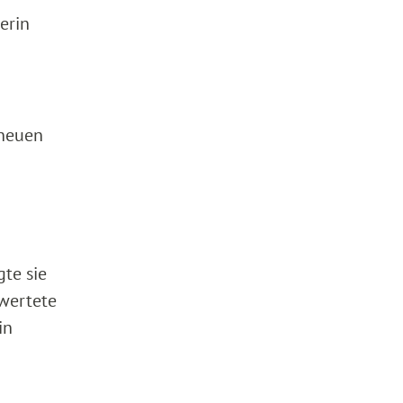
erin
 neuen
te sie
wertete
in