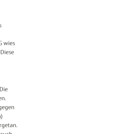
s
G wies
 Diese
Die
n.
 gegen
n)
rgetan.