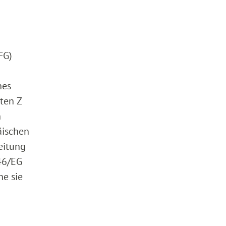
FG)
nes
ten Z
h
äischen
eitung
46/EG
e sie