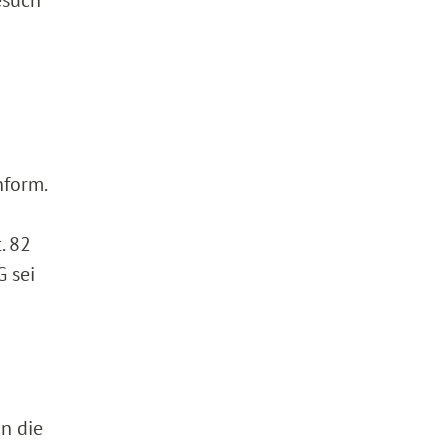
esuch
nform.
. 82
G sei
n die