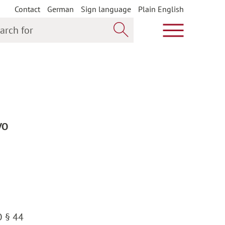
Contact
German
Sign language
Plain English
h for
Show main m
Search now
VO
O § 44