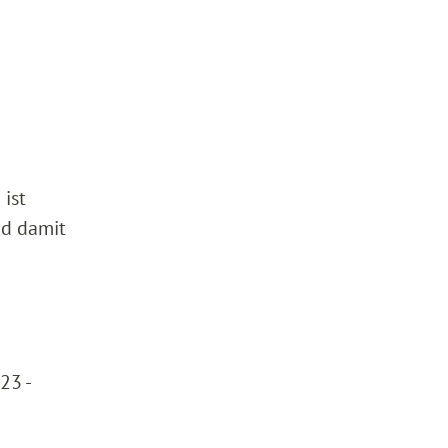
ist
nd damit
23 -