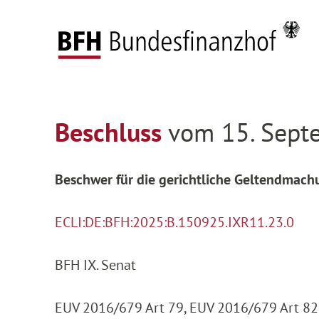
Zum Hauptinhalt springen
Zur Hauptnavigation springen
Zum Footer springen
Federal Fiscal Court
Decisions
Decisions on
Zur Hauptnavigation springen
Zum Footer springen
Beschluss
vom 15. Sept
Beschwer für die gerichtliche Geltendmac
ECLI:DE:BFH:2025:B.150925.IXR11.23.0
BFH IX. Senat
EUV 2016/679 Art 79, EUV 2016/679 Art 82,