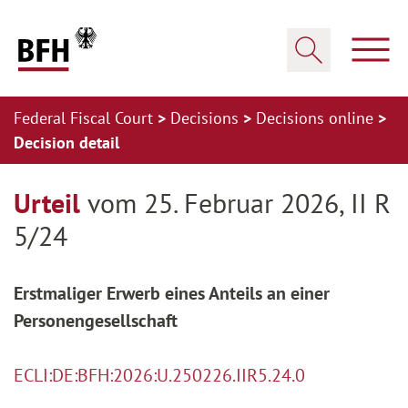
Zum Hauptinhalt springen
Zur Hauptnavigation springen
Zum Footer springen
Show
Show search
Federal Fiscal Court
Decisions
Decisions online
Decision detail
Zur Hauptnavigation springen
Zum Footer springen
Urteil
vom 25. Februar 2026, II R
5/24
Erstmaliger Erwerb eines Anteils an einer
Personengesellschaft
ECLI:DE:BFH:2026:U.250226.IIR5.24.0