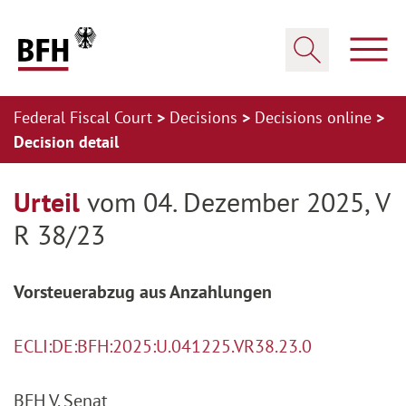
Zum Hauptinhalt springen
Zur Hauptnavigation springen
Zum Footer springen
Show
Show search
Federal Fiscal Court
Decisions
Decisions online
Decision detail
Zur Hauptnavigation springen
Zum Footer springen
Urteil
vom 04. Dezember 2025, V
R 38/23
Vorsteuerabzug aus Anzahlungen
ECLI:DE:BFH:2025:U.041225.VR38.23.0
BFH V. Senat