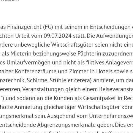
das Finanzgericht (FG) mit seinem in Entscheidungen 
ichten Urteil vom 09.07.2024 statt. Die Aufwendungen
dere unbewegliche Wirtschaftsgüter seien nicht ei
 als Mieterin beziehungsweise Pächterin zuzuordnen.
ives Umlaufvermögen und nicht als fiktives Anlageve
talter Konferenzräume und Zimmer in Hotels sowie s
ztechnik, Schirme, Stühle et cetera) anmiete, um da
erenzen, Veranstaltungen gleich einem Reiseveransta
n") und sodann an die Kunden als Gesamtpaket in Re
erholte Anmietung gleichartiger Wirtschaftsgüter kön
eidungsmerkmal sein. Ausgehend vom Unternehmensz
entscheidende Abgrenzungsmerkmale geben. Dies er