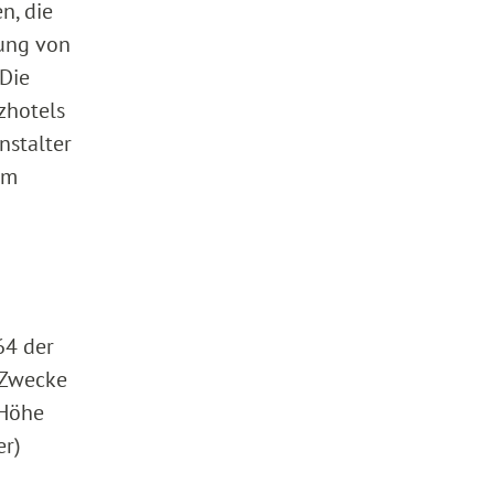
n, die
tung von
 Die
zhotels
nstalter
Im
64 der
 Zwecke
 Höhe
er)