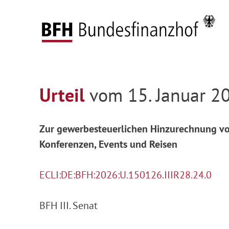
Zum Hauptinhalt springen
Zur Hauptnavigation springen
Zum Footer springen
Federal Fiscal Court
Decisions
Decisions on
Zur Hauptnavigation springen
Zum Footer springen
Urteil
vom 15. Januar 20
Zur gewerbesteuerlichen Hinzurechnung vo
Konferenzen, Events und Reisen
ECLI:DE:BFH:2026:U.150126.IIIR28.24.0
BFH III. Senat