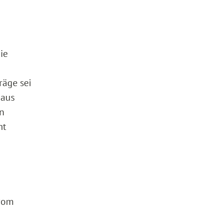
ie
räge sei
 aus
en
mt
 vom