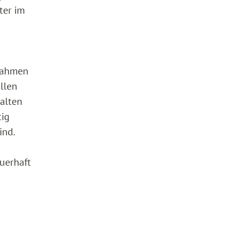
ter im
 Rahmen
llen
halten
tig
ind.
uerhaft