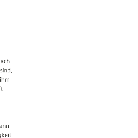
nach
sind,
 ihm
ft
kann
gkeit