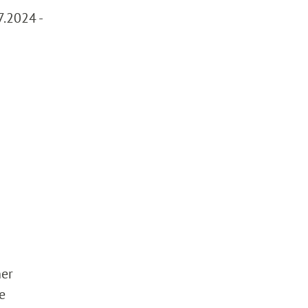
7.2024 -
ner
e