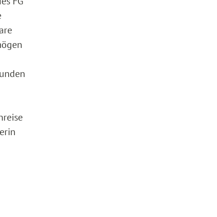
des FG
e
are
mögen
Kunden
nreise
erin