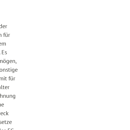
der
 für
nem
 Es
rmögen,
onstige
mit für
lter
chnung
ne
weck
setze