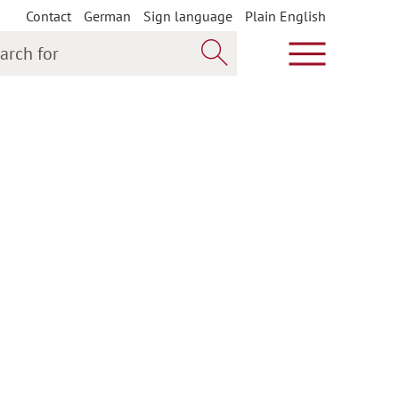
Contact
German
Sign language
Plain English
h for
Show main m
Search now