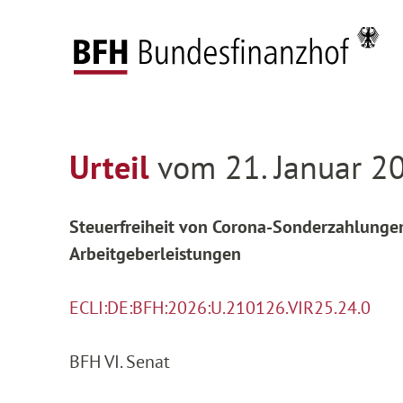
Zum Hauptinhalt springen
Zur Hauptnavigation springen
Zum Footer springen
Federal Fiscal Court
Decisions
Decisions on
Zur Hauptnavigation springen
Zum Footer springen
Urteil
vom 21. Januar 20
Steuerfreiheit von Corona-Sonderzahlungen
Arbeitgeberleistungen
ECLI:DE:BFH:2026:U.210126.VIR25.24.0
BFH VI. Senat