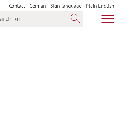
Contact
German
Sign language
Plain English
h for
Show main m
Search now