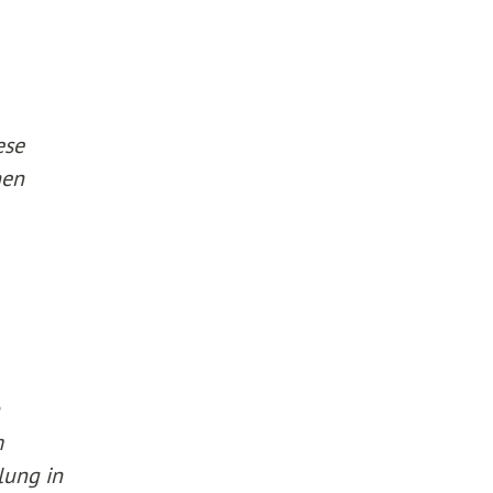
ese
nen
m
lung in