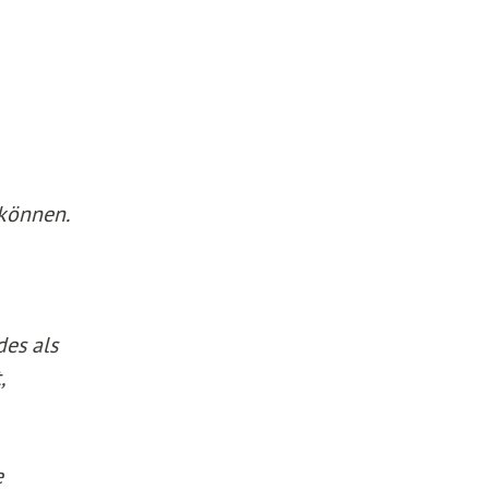
 können.
des als
,
e