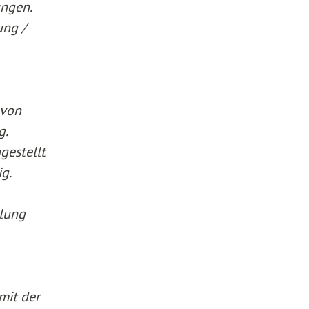
ungen.
ung /
 von
g.
gestellt
ig.
hlung
mit der