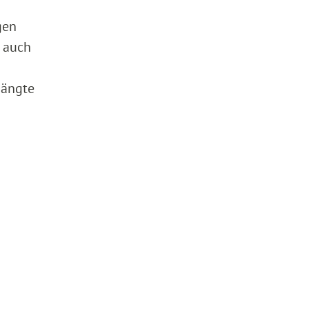
gen
‑ auch
hängte