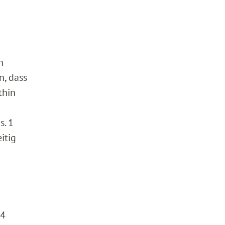
n
n, dass
thin
s. 1
itig
24