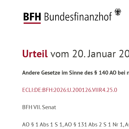
Zum Hauptinhalt springen
Zur Hauptnavigation springen
Zum Footer springen
Federal Fiscal Court
Decisions
Decisions on
Zur Hauptnavigation springen
Zum Footer springen
Urteil
vom 20. Januar 20
Andere Gesetze im Sinne des § 140 AO bei 
ECLI:DE:BFH:2026:U.200126.VIIR4.25.0
BFH VII. Senat
AO § 1 Abs 1 S 1, AO § 131 Abs 2 S 1 Nr 1, A