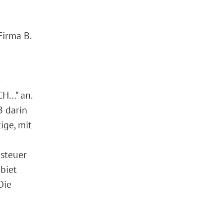
Firma B.
e
CH…" an.
B darin
ige, mit
esteuer
ebiet
Die