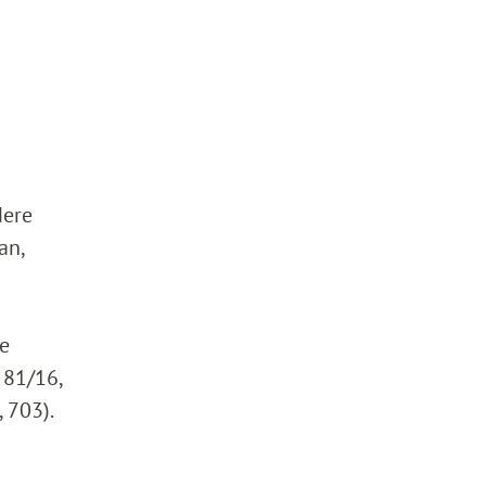
dere
an,
he
 81/16,
 703).