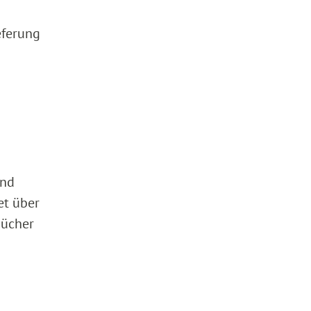
eferung
und
et über
Bücher