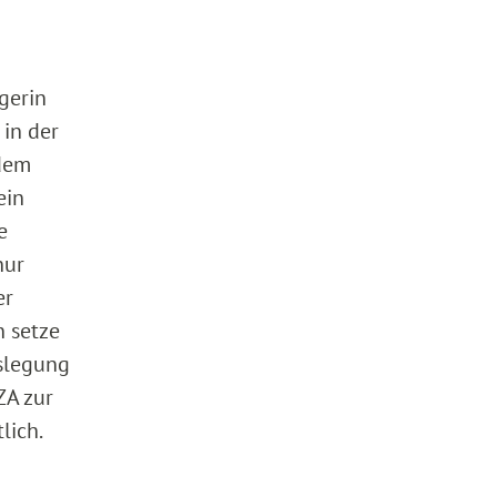
gerin
 in der
 dem
ein
e
nur
er
n setze
uslegung
ZA zur
lich.