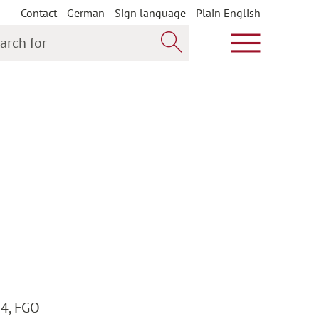
Contact
German
Sign language
Plain English
h for
Show main m
Search now
34, FGO