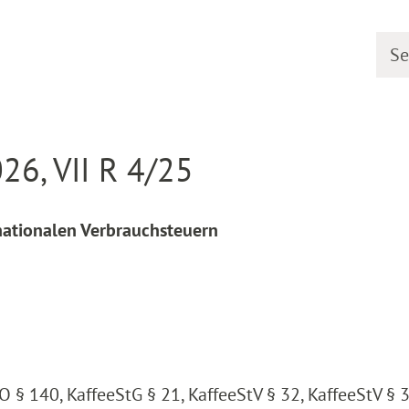
Searc
line
Decision detail
26, VII R 4/25
nationalen Verbrauchsteuern
O § 140, KaffeeStG § 21, KaffeeStV § 32, KaffeeStV § 