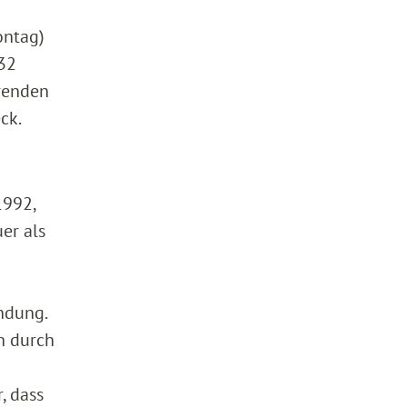
ontag)
 32
arenden
ck.
1992,
er als
ndung.
h durch
, dass