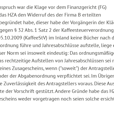
nspruch war die Klage vor dem Finanzgericht (FG)
 das HZA den Widerruf des der Firma B erteilten
 begründet habe, dieser habe der Vorgängerin der Klä
tgegen § 32 Abs. 1 Satz 2 der Kaffeesteuerverordnung
05.10.2009 (KaffeeStV) im Inland keine Bücher nach
dnung führe und Jahresabschlüsse aufstelle, liege 
eser Norm sei insoweit eindeutig: Das ordnungsmäßig
 rechtzeitige Aufstellen von Jahresabschlüssen sei 
eines Zusagescheins, wenn ("soweit") der Antragstell
er der Abgabenordnung verpflichtet sei. Im Übrige
che Zuverlässigkeit des Antragstellers voraus. Diese A
e der Vorschrift gestützt. Andere Gründe habe das H
cheins weder vorgetragen noch seien solche ersicht