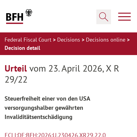
Zum Hauptinhalt springen
Zur Hauptnavigation springen
Zum Footer springen
Show
Show search
Federal Fiscal Court
Decisions
Decisions online
Decision detail
Zur Hauptnavigation springen
Zum Footer springen
Urteil
vom 23. April 2026, X R
29/22
Steuerfreiheit einer von den USA
versorgungshalber gewährten
Invaliditätsentschädigung
ECLI:DE:BFH:2026:U.230426.XR29.22.0