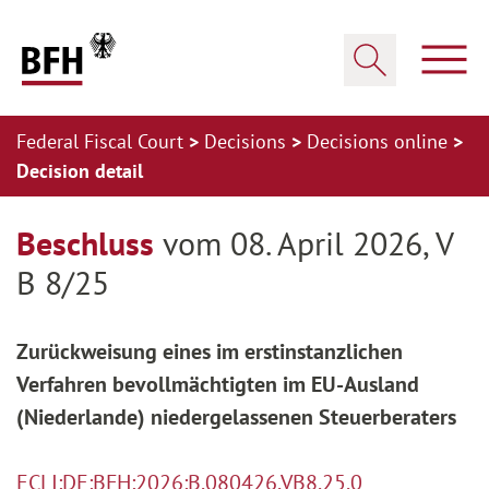
Zum Hauptinhalt springen
Zur Hauptnavigation springen
Zum Footer springen
Show
Show search
Federal Fiscal Court
Decisions
Decisions online
Decision detail
Zur Hauptnavigation springen
Zum Footer springen
Beschluss
vom 08. April 2026, V
B 8/25
Zurückweisung eines im erstinstanzlichen
Verfahren bevollmächtigten im EU-Ausland
(Niederlande) niedergelassenen Steuerberaters
ECLI:DE:BFH:2026:B.080426.VB8.25.0