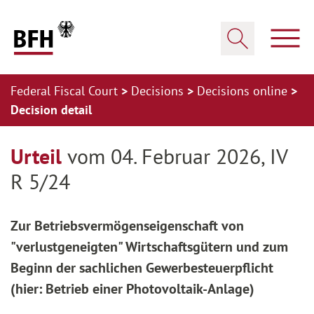
Zum Hauptinhalt springen
Zur Hauptnavigation springen
Zum Footer springen
Show
Show search
Federal Fiscal Court
Decisions
Decisions online
Decision detail
Zur Hauptnavigation springen
Zum Footer springen
Urteil
vom 04. Februar 2026, IV
R 5/24
Zur Betriebsvermögenseigenschaft von
"verlustgeneigten" Wirtschaftsgütern und zum
Beginn der sachlichen Gewerbesteuerpflicht
(hier: Betrieb einer Photovoltaik-Anlage)