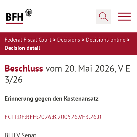
Zum Hauptinhalt springen
Zur Hauptnavigation springen
Zum Footer springen
Show
Show search
Federal Fiscal Court
Decisions
Decisions online
Decision detail
Zur Hauptnavigation springen
Zum Footer springen
Beschluss
vom 20. Mai 2026, V E
3/26
Erinnerung gegen den Kostenansatz
ECLI:DE:BFH:2026:B.200526.VE3.26.0
BFH V. Senat