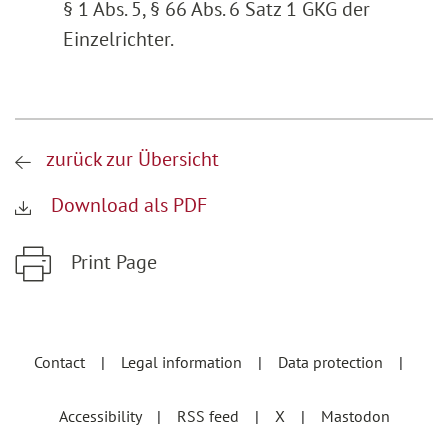
§ 1 Abs. 5, § 66 Abs. 6 Satz 1 GKG der
Einzelrichter.
zurück zur Übersicht
Download als PDF
Print Page
Zum Hauptinhalt springen
Zur Hauptnavigation springen
Contact
Legal information
Data protection
Accessibility
RSS feed
X
Mastodon