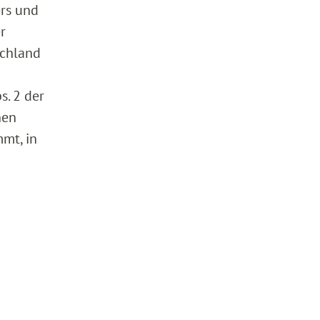
ers und
r
schland
s. 2 der
nen
mt, in