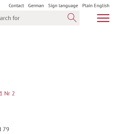
Contact
German
Sign language
Plain English
h for
Show main m
Search now
1 Nr 2
d 79