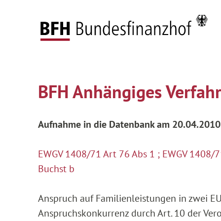
Zum Hauptinhalt springen
Zur Hauptnavigation springen
Zum Footer springen
Federal Fiscal Court
Pending proceedings
C
Zur Hauptnavigation springen
Zum Footer springen
BFH Anhängiges Verfah
Aufnahme in die Datenbank am 20.04.2010
EWGV 1408/71 Art 76 Abs 1 ; EWGV 1408/71 
Buchst b
Anspruch auf Familienleistungen in zwei EU
Anspruchskonkurrenz durch Art. 10 der Ver