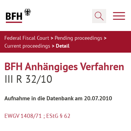
Zum Hauptinhalt springen
Zur Hauptnavigation springen
Zum Footer springen
Show
Show search
Federal Fiscal Court
Pending proceedings
Current proceedings
Detail
Zur Hauptnavigation springen
Zum Footer springen
BFH Anhängiges Verfahren
III R 32/10
Aufnahme in die Datenbank am 20.07.2010
EWGV 1408/71 ; EStG § 62