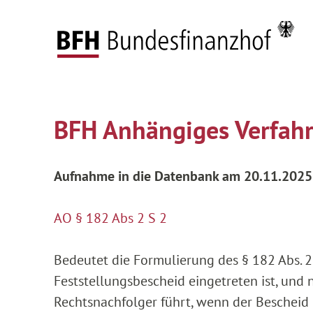
Zum Hauptinhalt springen
Zur Hauptnavigation springen
Zum Footer springen
Federal Fiscal Court
Pending proceedings
C
Zur Hauptnavigation springen
Zum Footer springen
BFH Anhängiges Verfah
Aufnahme in die Datenbank am 20.11.2025
AO § 182 Abs 2 S 2
Bedeutet die Formulierung des § 182 Abs. 
Feststellungsbescheid eingetreten ist, un
Rechtsnachfolger führt, wenn der Bescheid