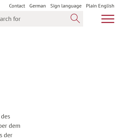
Contact
German
Sign language
Plain English
h for
Show main m
Search now
 des
über dem
s der